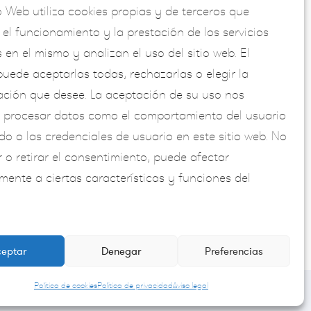
o Web utiliza cookies propias y de terceros que
 el funcionamiento y la prestación de los servicios
 en el mismo y analizan el uso del sitio web. El
puede aceptarlas todas, rechazarlas o elegir la
on.
ación que desee. La aceptación de su uso nos
 el monto de pago permitido por el casino. Además,
á procesar datos como el comportamiento del usuario
izar las posibilidades de ganar el juego. El porcentaje
o o las credenciales de usuario en este sitio web. No
es para los apostadores en la actualidad.
r o retirar el consentimiento, puede afectar
mente a ciertas características y funciones del
n algo especial, esto requerirá que proporcione su
ge simplemente establecen que la apuesta se dividirá,
ceptar
Denegar
Preferencias
Política de cookies
Política de privacidad
Aviso legal
POLÍTICA DE COOKIES (UE)