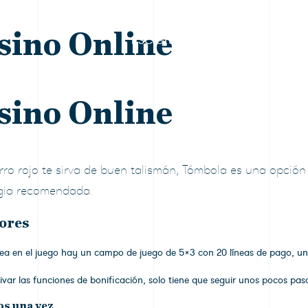
sino Online
RSC Grupo CIMD
Premios
Formular
sino Online
rro rojo te sirva de buen talismán, Tómbola es una opció
egia recomendada.
ores
nea en el juego hay un campo de juego de 5×3 con 20 líneas de pago, u
ctivar las funciones de bonificación, solo tiene que seguir unos pocos pas
os una vez