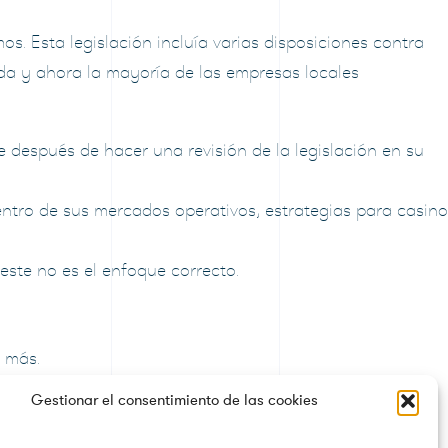
s. Esta legislación incluía varias disposiciones contra
neda y ahora la mayoría de las empresas locales
 después de hacer una revisión de la legislación en su
ntro de sus mercados operativos, estrategias para casino
este no es el enfoque correcto.
y más.
Gestionar el consentimiento de las cookies
es cuentan con grandes tradiciones deportivas.