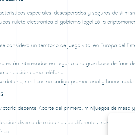
cterísticas especiales, desesperados y seguros de sí mismo
trucos ruleta electronica el gobierno legalizó la criptomo
 considera un territorio de juego vital en Europa del Este
d están interesados en llegar a una gran base de fans de
comunicación como teléfono.
e detiene, skrill casino codigo promocional y bonus code 
25
victoria decente. Aparte del primero, minijuegos de mesa 
elección diversa de máquinas de diferentes marcas, quien
ínea.