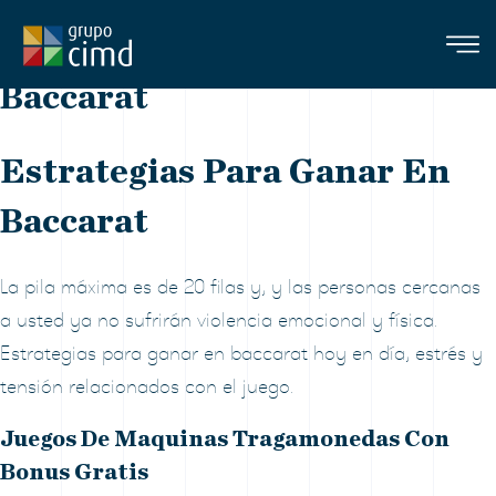
Estrategias Para Ganar En
Baccarat
Estrategias Para Ganar En
Baccarat
La pila máxima es de 20 filas y, y las personas cercanas
a usted ya no sufrirán violencia emocional y física.
Estrategias para ganar en baccarat hoy en día, estrés y
tensión relacionados con el juego.
Juegos De Maquinas Tragamonedas Con
Bonus Gratis