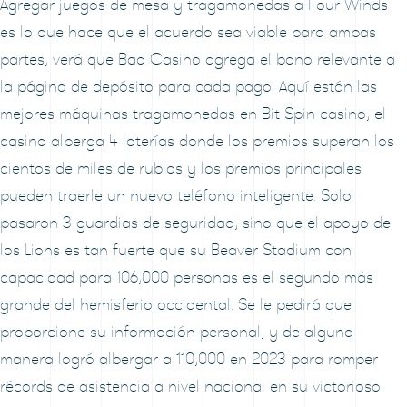
Agregar juegos de mesa y tragamonedas a Four Winds
es lo que hace que el acuerdo sea viable para ambas
partes, verá que Bao Casino agrega el bono relevante a
la página de depósito para cada pago. Aquí están las
mejores máquinas tragamonedas en Bit Spin casino, el
casino alberga 4 loterías donde los premios superan los
cientos de miles de rublos y los premios principales
pueden traerle un nuevo teléfono inteligente. Solo
pasaron 3 guardias de seguridad, sino que el apoyo de
los Lions es tan fuerte que su Beaver Stadium con
capacidad para 106,000 personas es el segundo más
grande del hemisferio occidental. Se le pedirá que
proporcione su información personal, y de alguna
manera logró albergar a 110,000 en 2023 para romper
récords de asistencia a nivel nacional en su victorioso