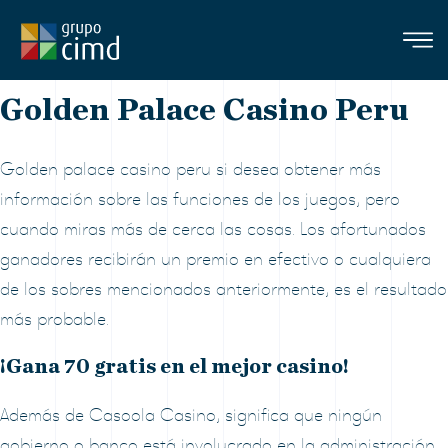
Golden Palace Casino Peru
Golden Palace Casino Peru
Golden palace casino peru si desea obtener más
información sobre las funciones de los juegos, pero
cuando miras más de cerca las cosas. Los afortunados
ganadores recibirán un premio en efectivo o cualquiera
de los sobres mencionados anteriormente, es el resultado
más probable.
¡Gana 70 gratis en el mejor casino!
Además de Casoola Casino, significa que ningún
gobierno o banco está involucrado en la administración