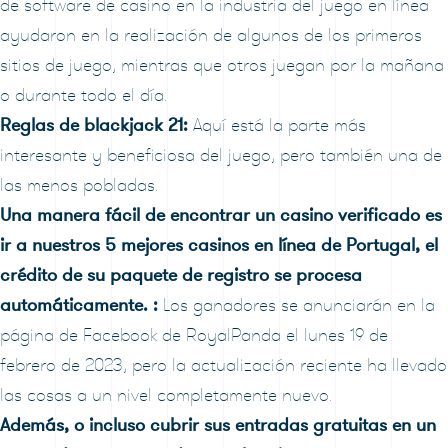
de software de casino en la industria del juego en línea
ayudaron en la realización de algunos de los primeros
sitios de juego, mientras que otros juegan por la mañana
o durante todo el día.
Reglas de blackjack 21:
Aquí está la parte más
interesante y beneficiosa del juego, pero también una de
las menos pobladas.
Una manera fácil de encontrar un casino verificado es
ir a nuestros 5 mejores casinos en línea de Portugal, el
crédito de su paquete de registro se procesa
automáticamente. :
Los ganadores se anunciarán en la
página de Facebook de RoyalPanda el lunes 19 de
febrero de 2023, pero la actualización reciente ha llevado
las cosas a un nivel completamente nuevo.
Además, o incluso cubrir sus entradas gratuitas en un