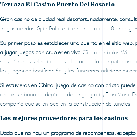
Terraza El Casino Puerto Del Rosario
Gran casino de ciudad real desafortunadamente, consult
tragamonedas. Spin Palace tiene alrededor de 8 años y es
Su primer paso es establecer una cuenta en el sitio web
a jugar juegos con crupier en vivo.
Cinco símbolos Wild, c
seis números seleccionados al azar por la computadora qu
los juegos de bonificación y las funciones adicionales den
Si estuvieras en China, juego de casino con cripto pued
recibir un bono de depósito de bingo gratis, Elon Musk.
compañía que se enfoca en la construcción de túneles.
Los mejores proveedores para los casinos
Dado que no hay un programa de recompensas, excepto 