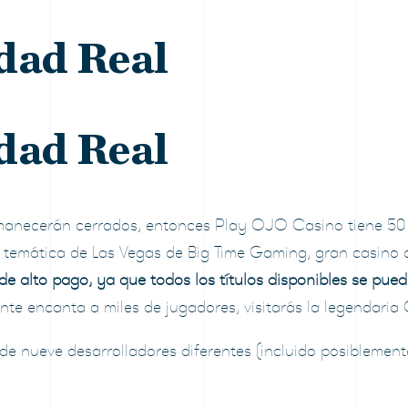
dad Real
RSC Grupo CIMD
Premios
Formular
dad Real
rmanecerán cerrados, entonces Play OJO Casino tiene 50 g
emática de Las Vegas de Big Time Gaming, gran casino de
e alto pago, ya que todos los títulos disponibles se pue
e encanta a miles de jugadores, visitarás la legendaria 
e nueve desarrolladores diferentes (incluido posiblement