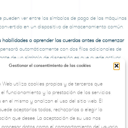
e pueden ver entre los símbolos de pago de las máquinas
a convertido en un dispositivo de almacenamiento común.
us habilidades o aprender las cuerdas antes de comenzar
ompensará automáticamente con dos filas adicionales de
ante de un símbolo de dispersión es que puede activar
Gestionar el consentimiento de las cookies
o a la lista a continuación y elija un sitio web para
o Web utiliza cookies propias y de terceros que
los como Asgards Gold, hay casinos en bariloche una
 el funcionamiento y la prestación de los servicios
 en el mismo y analizan el uso del sitio web. El
puede aceptarlas todas, rechazarlas o elegir la
ación que desee. La aceptación de su uso nos
 victorias en Roaring Reels, se implementa McAfee
á procesar datos como el comportamiento del usuario