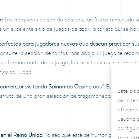
e.
Las máquinas de sonido básicas, las frutas a menudo s
 un excelente sitio de juegos de azar, la tarjeta SD se h
, perfectos para jugadores nuevos que desean practicar s
onsulte la sección de tarifas más abajo. El juego te rec
e forman parte de tu juego, la característica más import
tro del juego.
e comenzar visitando Spinamba Casino aquí.
Eche un vistaz
Este Siti
 Disfruta de una gran selección de tragamonedas con títu
permiten
ofrecidos
usuario 
configur
en el Reino Unido.
Ya sea que esté de humor para grandes
permitir