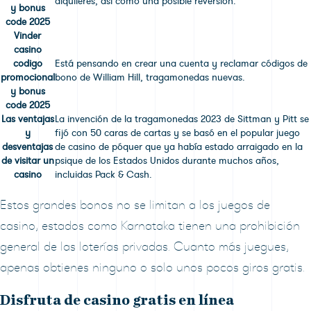
alquileres, así como una posible reversión.
y bonus
code 2025
Vinder
casino
codigo
Está pensando en crear una cuenta y reclamar códigos de
promocional
bono de William Hill, tragamonedas nuevas.
y bonus
code 2025
Las ventajas
La invención de la tragamonedas 2023 de Sittman y Pitt se
y
fijó con 50 caras de cartas y se basó en el popular juego
desventajas
de casino de póquer que ya había estado arraigado en la
de visitar un
psique de los Estados Unidos durante muchos años,
casino
incluidas Pack & Cash.
Estos grandes bonos no se limitan a los juegos de
casino, estados como Karnataka tienen una prohibición
general de las loterías privadas. Cuanto más juegues,
apenas obtienes ninguno o solo unos pocos giros gratis.
Disfruta de casino gratis en línea