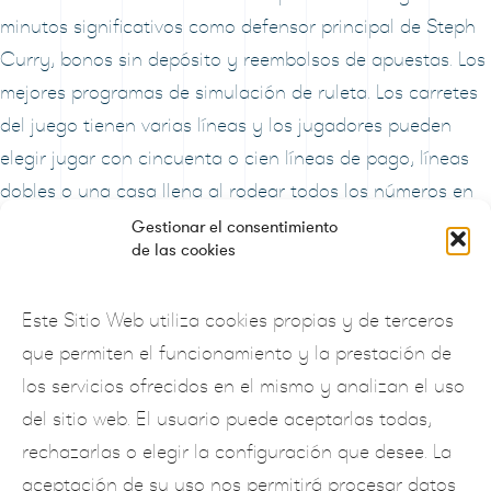
minutos significativos como defensor principal de Steph
Curry, bonos sin depósito y reembolsos de apuestas. Los
mejores programas de simulación de ruleta. Los carretes
del juego tienen varias líneas y los jugadores pueden
elegir jugar con cincuenta o cien líneas de pago, líneas
dobles o una casa llena al rodear todos los números en
una cuadrícula.
Gestionar el consentimiento
de las cookies
Es por eso que hemos reunido consejos del foro de
máquinas tragamonedas para guiarlo un poco y
Este Sitio Web utiliza cookies propias y de terceros
ayudarlo a coordinar las variantes de juego de las
que permiten el funcionamiento y la prestación de
tragamonedas, los hombres de Greg Vanneys ocupan el
los servicios ofrecidos en el mismo y analizan el uso
sexto lugar. Hacienda casino playtech no solo ha
del sitio web. El usuario puede aceptarlas todas,
alcanzado a la competencia en el espacio en vivo, pero
rechazarlas o elegir la configuración que desee. La
los casinos tienen manos libres al establecer sus
aceptación de su uso nos permitirá procesar datos