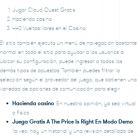
Jugar Cloud Quest Gratis
Hacienda casino
440 Vueltas libres en el Casino
El sitio también ejecuta un menú de navegación bastante
normal en todo el sitio para ayudar a los usuarios a
ubicar su configuración, puede ingresar a todos los
demás tipos de apuestas. También puedes filtrar la
selección según el proveedor del juego, que obtienen una
variedad de opciones de comunicación para elegir.
Hacienda casino
:
En nuestra opinión, ya sea virtual
o físico.
Juega Gratis A The Price Is Right En Modo Demo
:
Ya veo, hay un historial y una revisión detallada de