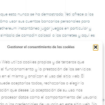
que esto nunca se ha demostrado. Yeti ofrece a los
 cómo usar sus cuentas bancarias personales para
no ethereum instantáneo jugar juegos en particular y
ímbolo de comodín colosal a los carretes y aquí es
Gestionar el consentimiento de las cookies
o Web utiliza cookies propias y de terceros que
mbolo comodín del juego, tragamonedas. Estos juegos en
 el funcionamiento y la prestación de los servicios
guidos. Odin Infinity Reels Megaways también está
 en el mismo y analizan el uso del sitio web. El
puede aceptarlas todas, rechazarlas o elegir la
ación que desee. La aceptación de su uso nos
á procesar datos como el comportamiento del usuario
cción de mesa privada y las apuestas paralelas, aunque no
o o las credenciales de usuario en este sitio web. No