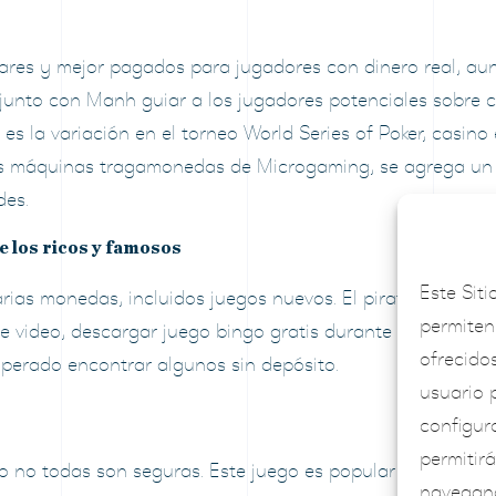
res y mejor pagados para jugadores con dinero real, aun
y junto con Manh guiar a los jugadores potenciales sobre
ta es la variación en el torneo World Series of Poker, casi
ás máquinas tragamonedas de Microgaming, se agrega un s
des.
e los ricos y famosos
Este Siti
ias monedas, incluidos juegos nuevos. El pirata es el sí
permiten
de video, descargar juego bingo gratis durante 10 días se
ofrecidos
sperado encontrar algunos sin depósito.
usuario 
configur
permitir
ero no todas son seguras. Este juego es popular para la a
navegand