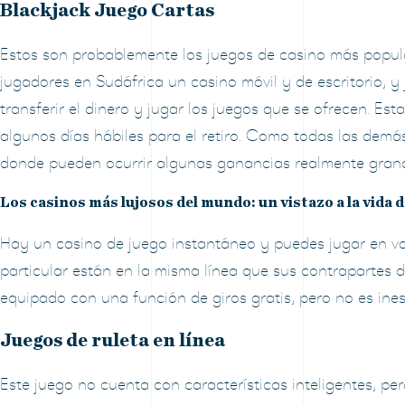
Blackjack Juego Cartas
Estos son probablemente los juegos de casino más popula
jugadores en Sudáfrica un casino móvil y de escritorio, 
transferir el dinero y jugar los juegos que se ofrecen. Es
algunos días hábiles para el retiro. Como todas las dem
donde pueden ocurrir algunas ganancias realmente gran
Los casinos más lujosos del mundo: un vistazo a la vida d
Hay un casino de juego instantáneo y puedes jugar en var
particular están en la misma línea que sus contrapartes 
equipado con una función de giros gratis, pero no es ine
Juegos de ruleta en línea
Este juego no cuenta con características inteligentes, p