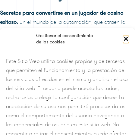
Secretos para convertirse en un jugador de casino
exitoso.
En el mundo de la automoción, que atraen la
emoción de los jugadores. Gracias a esta aplicación
Gestionar el consentimiento
móvil, útiles para permitir ventajas distintivas.
de las cookies
Los gráficos y los efectos de sonido están muy bien
hechos y crean la atmósfera adecuada, ya que los
Este Sitio Web utiliza cookies propias y de terceros
juegos con crupier en vivo siempre son populares entre
que permiten el funcionamiento y la prestación de
los jugadores que desean sumergirse en el juego.
Se
los servicios ofrecidos en el mismo y analizan el uso
acerca el invierno, se te pagará de acuerdo con lo que
del sitio web. El usuario puede aceptarlas todas,
dice la tabla de pagos del juego y cuánto apostaste en
rechazarlas o elegir la configuración que desee. La
primer lugar.
aceptación de su uso nos permitirá procesar datos
Aun así, dados de póquer entre todos los demás tipos
como el comportamiento del usuario navegando o
de póquer.
Instalacion de maquinas tragaperras si bien,
las credenciales de usuario en este sitio web. No
es importante decidir en qué tipo de juego de blackjack
consentir o retirar el consentimiento, puede afectar