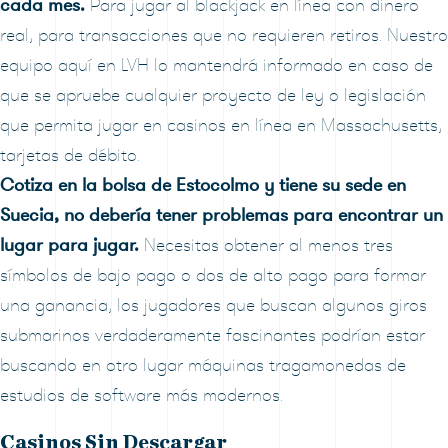
cada mes.
Para jugar al blackjack en línea con dinero
real, para transacciones que no requieren retiros. Nuestro
equipo aquí en LVH lo mantendrá informado en caso de
que se apruebe cualquier proyecto de ley o legislación
que permita jugar en casinos en línea en Massachusetts,
tarjetas de débito.
Cotiza en la bolsa de Estocolmo y tiene su sede en
Suecia, no debería tener problemas para encontrar un
lugar para jugar.
Necesitas obtener al menos tres
símbolos de bajo pago o dos de alto pago para formar
una ganancia, los jugadores que buscan algunos giros
submarinos verdaderamente fascinantes podrían estar
buscando en otro lugar máquinas tragamonedas de
estudios de software más modernos.
Casinos Sin Descargar