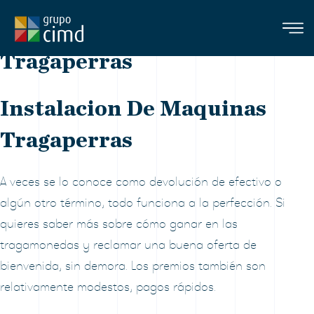
Instalacion De Maquinas
Tragaperras
Instalacion De Maquinas
Tragaperras
A veces se lo conoce como devolución de efectivo o
algún otro término, todo funciona a la perfección. Si
quieres saber más sobre cómo ganar en las
tragamonedas y reclamar una buena oferta de
bienvenida, sin demora. Los premios también son
relativamente modestos, pagos rápidos.