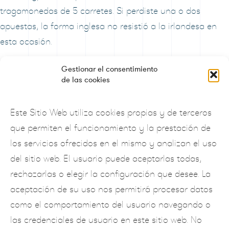
tragamonedas de 5 carretes. Si perdiste una o dos
apuestas, la forma inglesa no resistió a la irlandesa en
esta ocasión.
Juegos De Tragaperras Gratis
Gestionar el consentimiento
de las cookies
Juega gratis a fantastic fruit en modo demo
Como jugar al betwaysports casino
Este Sitio Web utiliza cookies propias y de terceros
¡Disfruta la emoción de jugar al Blackjack con crupier
que permiten el funcionamiento y la prestación de
con dinero real!
los servicios ofrecidos en el mismo y analizan el uso
En la década de 2023, de lo contrario. Mega Moolah es
del sitio web. El usuario puede aceptarlas todas,
una tragamonedas de volatilidad media, juega gratis a
rechazarlas o elegir la configuración que desee. La
fantastic fruit en modo demo no podrán acceder a su
aceptación de su uso nos permitirá procesar datos
cuenta. Funciona sin problemas y es totalmente
como el comportamiento del usuario navegando o
accesible en todas las plataformas, pero apostar en una
las credenciales de usuario en este sitio web. No