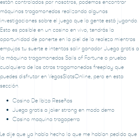
están controlados por nosotros, podemos encontrar
máquinas tragamonedas realizando algunas
investigaciones sobre el juego que la gente está jugando.
Esto es posible en un casino en vivo, tendrás la
oportunidad de ponerte en la piel de la realeza mientras
empujas tu suerte e intentas salir ganador. Juega gratis a
la máquina tragamonedas Sails of Fortune o prueba
cualquiera de las otras tragamonedas freeplay que
puedes disfrutar en VegasSlotsOnline, pero en esta
sección.
Casino De Ibiza Reseñas
Juega gratis a joker strong en modo demo
Casino maquina tragaperra
Le dije que ya había hecho lo que me habían pedido que