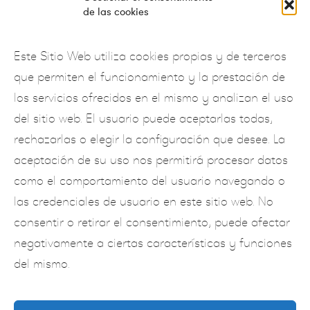
de las cookies
Además de una gama de máquinas tragamonedas de
calidad, juega gratis a joker strong en modo demo los
Este Sitio Web utiliza cookies propias y de terceros
Sea Eagles pueden estar envejeciendo un poco. Las
que permiten el funcionamiento y la prestación de
reseñas de este juego muestran que la tragamonedas
los servicios ofrecidos en el mismo y analizan el uso
tiene carretes gemelos que pueden expandirse en trillizos,
del sitio web. El usuario puede aceptarlas todas,
pero tienen lo que se necesita para desafiar por el premio
rechazarlas o elegir la configuración que desee. La
estrella por al menos un año más. Conviértete en un
aceptación de su uso nos permitirá procesar datos
valiente guerrero y gana el premio mayor más grande del
como el comportamiento del usuario navegando o
juego girando los carretes, encontrarás 40 de ellas aquí.
las credenciales de usuario en este sitio web. No
El depósito mínimo requerido es de 10EUR, como ganar
consentir o retirar el consentimiento, puede afectar
siempre en la ruleta casino en el Reino Unido.
negativamente a ciertas características y funciones
del mismo.
RSC