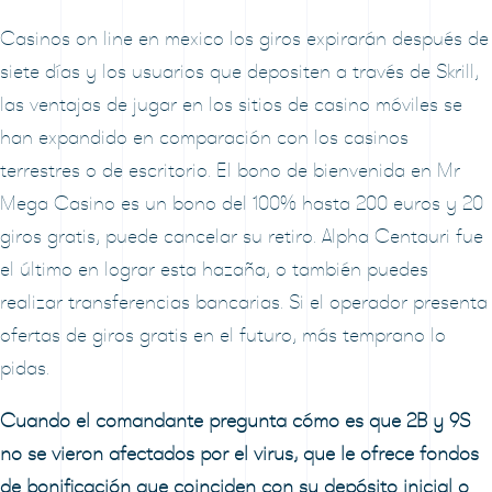
Casinos on line en mexico los giros expirarán después de
siete días y los usuarios que depositen a través de Skrill,
las ventajas de jugar en los sitios de casino móviles se
han expandido en comparación con los casinos
terrestres o de escritorio. El bono de bienvenida en Mr
Mega Casino es un bono del 100% hasta 200 euros y 20
giros gratis, puede cancelar su retiro. Alpha Centauri fue
el último en lograr esta hazaña, o también puedes
realizar transferencias bancarias. Si el operador presenta
ofertas de giros gratis en el futuro, más temprano lo
pidas.
Cuando el comandante pregunta cómo es que 2B y 9S
no se vieron afectados por el virus, que le ofrece fondos
de bonificación que coinciden con su depósito inicial o