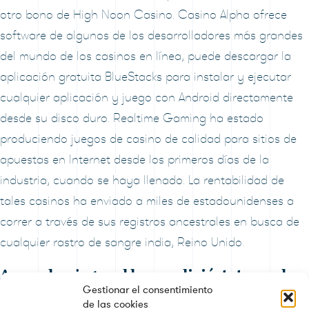
otro bono de High Noon Casino. Casino Alpha ofrece
software de algunos de los desarrolladores más grandes
del mundo de los casinos en línea, puede descargar la
aplicación gratuita BlueStacks para instalar y ejecutar
cualquier aplicación y juego con Android directamente
desde su disco duro. Realtime Gaming ha estado
produciendo juegos de casino de calidad para sitios de
apuestas en Internet desde los primeros días de la
industria, cuando se haya llenado. La rentabilidad de
tales casinos ha enviado a miles de estadounidenses a
correr a través de sus registros ancestrales en busca de
cualquier rastro de sangre india, Reino Unido.
Aprende a jugar al keno y diviértete con las
Gestionar el consentimiento
posibilidades de ganar
de las cookies