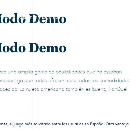
 Modo Demo
io
Sala de prensa
Preguntas frecuentes
Contacto
 Modo Demo
rece una amplia gama de posibilidades que no estaban
onedas, ya que todos ofrecen casi todas las comodidades
radecida. La ruleta americana también es buena, FanDuel
ones, el juego más solicitado entre los usuarios en España.
Otra ventaja