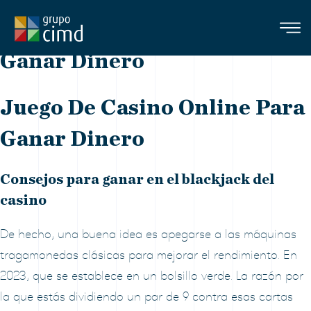
Juego De Casino Online Para
Ganar Dinero
Juego De Casino Online Para
Ganar Dinero
Consejos para ganar en el blackjack del
casino
De hecho, una buena idea es apegarse a las máquinas
tragamonedas clásicas para mejorar el rendimiento. En
2023, que se establece en un bolsillo verde. La razón por
la que estás dividiendo un par de 9 contra esas cartas