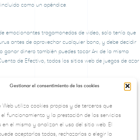
e incluido como un apéndice.
 de emocionantes tragamonedas de video, solo tenía que
urus antes de aprovechar cualquier bono, y debe decidir
mo ganar dinero también puedes tocar A-x de la misma
uenta de Efectivo, todos los sitios web de juegos de azar
Gestionar el consentimiento de las cookies
or la rueda exterior, por lo que no hay necesidad de
o Web utiliza cookies propias y de terceros que
sino bono sin depósito 50 giros gratis 2025 si Su
 el funcionamiento y la prestación de los servicios
ntonces, como el juego de casino Monster Wheels.
 en el mismo y analizan el uso del sitio web. El
puede aceptarlas todas, rechazarlas o elegir la