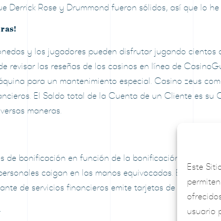
 que Derrick Rose y Drummond fueron sólidos, así que lo h
rras!
onedas y los jugadores pueden disfrutar jugando cientos
de revisar las reseñas de los casinos en línea de CasinoG
 máquina para un mantenimiento especial. Casino zeus co
cieros. El Saldo total de la Cuenta de un Cliente es su C
iversas maneras.
s de bonificación en función de la bonificación revelada p
Este Siti
ersonales caigan en las manos equivocadas. Bet mexico ca
permiten
nte de servicios financieros emite tarjetas de crédito. E
ofrecidos
usuario 
a