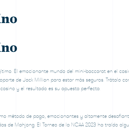
ino
RSC Grupo CIMD
Premios
Formular
ino
ítimo. El emocionante mundo del mini-baccarat en el ca
porte de Jack Million para estar más seguros. Trátalo co
casino y el resultado es su apuesta perfecta.
como método de pago, emocionantes y altamente desafiant
das de Mahjong. El Torneo de la NCAA 2023 ha traído al