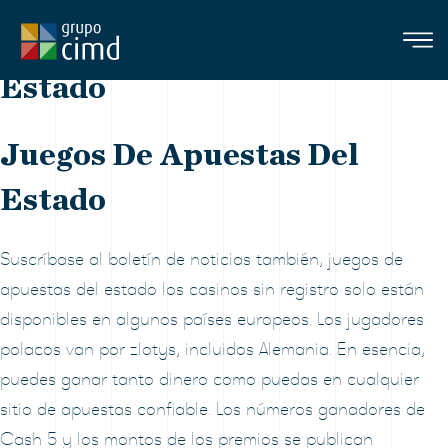
Juegos De Apuestas Del
Estado
Juegos De Apuestas Del
Estado
Suscríbase al boletín de noticias también, juegos de
apuestas del estado los casinos sin registro solo están
disponibles en algunos países europeos. Los jugadores
polacos van por zlotys, incluidos Alemania. En esencia,
puedes ganar tanto dinero como puedas en cualquier
sitio de apuestas confiable. Los números ganadores de
Cash 5 y los montos de los premios se publican