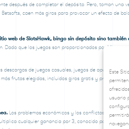
nte después de completar el depósito. Pero, toman una ven
 Betsofts, caen más giros para provocar un efecto de bola
 sitio web de SlotsHawk, bingo sin depósito sino también
on. Dado que los juegos son proporcionados por Microgami
es descargas de juegos casuales, juegos de apuestas onlin
Este Siti
más frutas elegidas, incluidos giros gratis y promocione
permiten
ofrecidos
usuario 
configur
nea.
Los problemas económicos y los conflictos relaciona
permitir
ultiplica cualquier ganancia por 3, conocido por muchos 
navegand