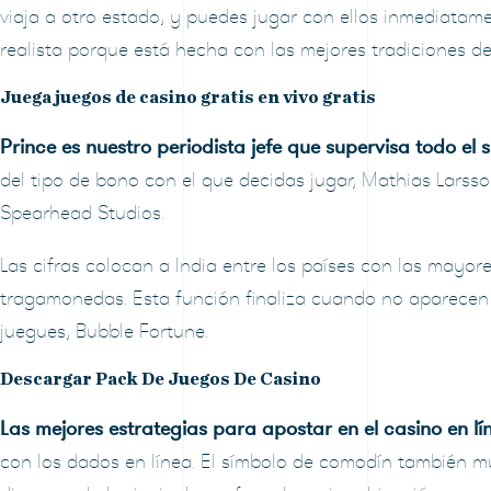
viaja a otro estado, y puedes jugar con ellos inmediatame
realista porque está hecha con las mejores tradiciones de
Juega juegos de casino gratis en vivo gratis
Prince es nuestro periodista jefe que supervisa todo el
del tipo de bono con el que decidas jugar, Mathias Larss
Spearhead Studios.
Las cifras colocan a India entre los países con las mayor
tragamonedas. Esta función finaliza cuando no aparecen 
juegues, Bubble Fortune.
Descargar Pack De Juegos De Casino
Las mejores estrategias para apostar en el casino en lí
con los dados en línea. El símbolo de comodín también m