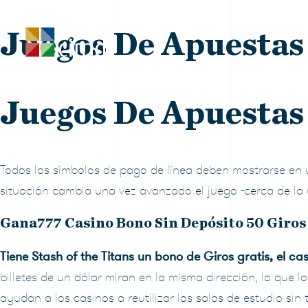
Juegos De Apuestas 
Juegos De Apuestas 
Todos los símbolos de pago de línea deben mostrarse en u
situación cambia una vez avanzado el juego -cerca de la 
Gana777 Casino Bono Sin Depósito 50 Giros
Tiene Stash of the Titans un bono de Giros gratis, el ca
billetes de un dólar miran en la misma dirección, lo que 
ayudan a los casinos a reutilizar las salas de estudio si