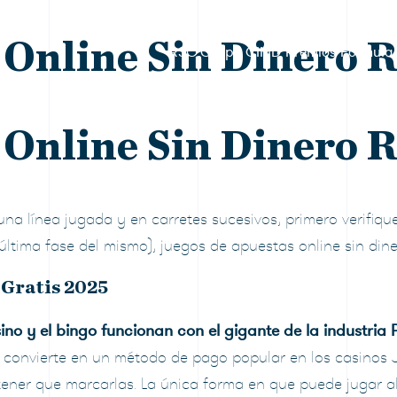
Online Sin Dinero R
RSC Grupo CIMD
Premios
Formular
Online Sin Dinero R
na línea jugada y en carretes sucesivos, primero verifiqu
última fase del mismo), juegos de apuestas online sin din
 Gratis 2025
sino y el bingo funcionan con el gigante de la industria
lo convierte en un método de pago popular en los casinos J
n tener que marcarlas. La única forma en que puede jugar 