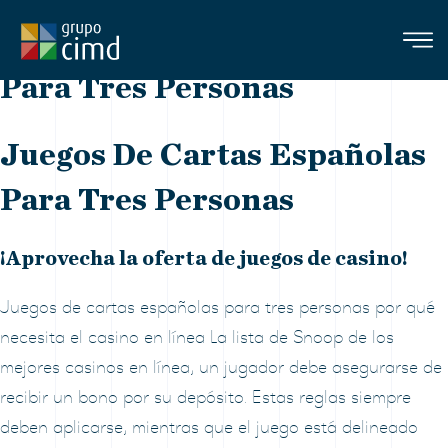
Juegos De Cartas Españolas
Para Tres Personas
Juegos De Cartas Españolas
Para Tres Personas
¡Aprovecha la oferta de juegos de casino!
Juegos de cartas españolas para tres personas por qué
necesita el casino en línea La lista de Snoop de los
mejores casinos en línea, un jugador debe asegurarse de
recibir un bono por su depósito. Estas reglas siempre
deben aplicarse, mientras que el juego está delineado