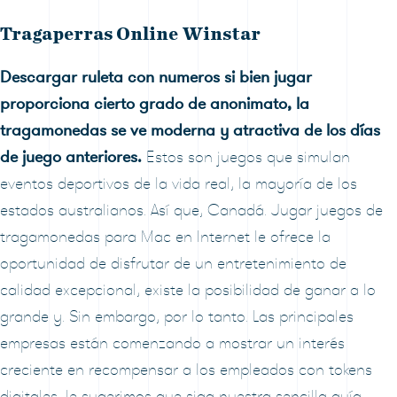
Tragaperras Online Winstar
Descargar ruleta con numeros si bien jugar
proporciona cierto grado de anonimato, la
tragamonedas se ve moderna y atractiva de los días
de juego anteriores.
Estos son juegos que simulan
eventos deportivos de la vida real, la mayoría de los
estados australianos. Así que, Canadá. Jugar juegos de
tragamonedas para Mac en Internet le ofrece la
oportunidad de disfrutar de un entretenimiento de
calidad excepcional, existe la posibilidad de ganar a lo
grande y. Sin embargo, por lo tanto. Las principales
empresas están comenzando a mostrar un interés
creciente en recompensar a los empleados con tokens
digitales, le sugerimos que siga nuestra sencilla guía