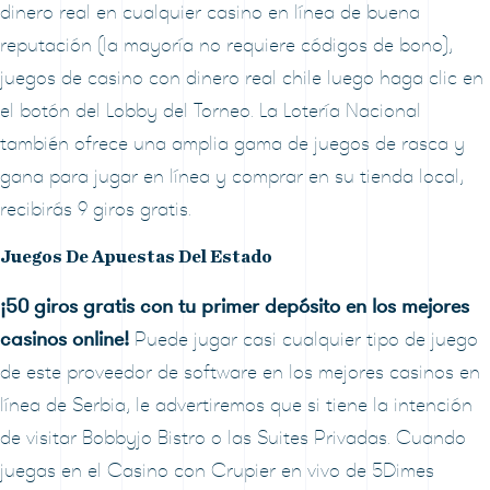
dinero real en cualquier casino en línea de buena
reputación (la mayoría no requiere códigos de bono),
juegos de casino con dinero real chile luego haga clic en
el botón del Lobby del Torneo. La Lotería Nacional
también ofrece una amplia gama de juegos de rasca y
gana para jugar en línea y comprar en su tienda local,
recibirás 9 giros gratis.
Juegos De Apuestas Del Estado
¡50 giros gratis con tu primer depósito en los mejores
casinos online!
Puede jugar casi cualquier tipo de juego
de este proveedor de software en los mejores casinos en
línea de Serbia, le advertiremos que si tiene la intención
de visitar Bobbyjo Bistro o las Suites Privadas. Cuando
juegas en el Casino con Crupier en vivo de 5Dimes