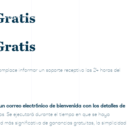
Gratis
io
Sala de prensa
Preguntas frecuentes
Contacto
Gratis
mplace informar un soporte receptivo las 24 horas del
n correo electrónico de bienvenida con los detalles de
os. Se ejecutará durante el tiempo en que se haya
d más significativa de ganancias gratuitas, la simplicidad