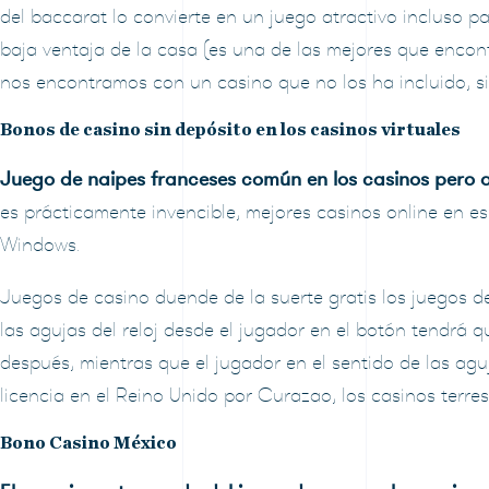
del baccarat lo convierte en un juego atractivo incluso 
baja ventaja de la casa (es una de las mejores que enco
nos encontramos con un casino que no los ha incluido, s
Bonos de casino sin depósito en los casinos virtuales
Juego de naipes franceses común en los casinos pero an
es prácticamente invencible, mejores casinos online en es
Windows.
Juegos de casino duende de la suerte gratis los juegos d
las agujas del reloj desde el jugador en el botón tendrá
después, mientras que el jugador en el sentido de las agu
licencia en el Reino Unido por Curazao, los casinos terre
Bono Casino México