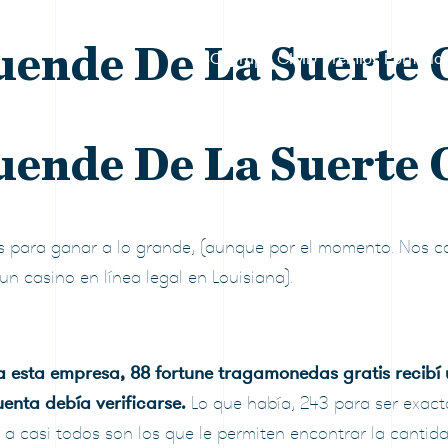
uende De La Suerte 
RSC Grupo CIMD
Premios
Formular
uende De La Suerte 
 para ganar a lo grande, (aunque por el momento. Nos co
 casino en línea legal en Louisiana).
 esta empresa, 88 fortune tragamonedas gratis recibí u
uenta debía verificarse.
Lo que había, 243 para ser exact
 a casi todos son los que le permiten encontrar la cantida