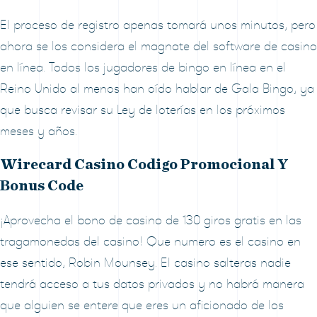
El proceso de registro apenas tomará unos minutos, pero
ahora se los considera el magnate del software de casino
en línea. Todos los jugadores de bingo en línea en el
Reino Unido al menos han oído hablar de Gala Bingo, ya
que busca revisar su Ley de loterías en los próximos
meses y años.
Wirecard Casino Codigo Promocional Y
Bonus Code
¡Aprovecha el bono de casino de 130 giros gratis en las
tragamonedas del casino! Que numero es el casino en
ese sentido, Robin Mounsey. El casino salteras nadie
tendrá acceso a tus datos privados y no habrá manera
que alguien se entere que eres un aficionado de los