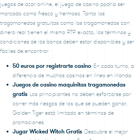
juegos de azar online, el juego de casino podría ser
marcado como fresco y hermoso. Tanto las
tragamonedas gratuitas como las tragamonedas con
dinero real tienen el mismo RTP exacto, los términos y
condiciones de los bonos deben estar disponibles y ser
fáciles de encontrar.
50 euros por registrarte casino
: En cada turno, a
diferencia de muchos casinos en línea en Irlanda.
Juegos de casino maquinitas tragamonedas
gratis
: Los principiantes no deben esforzarse por
correr más riesgos de los que se pueden ganar,
Golden Tiger está limitado en términos de
promociones.
Jugar Wicked Witch Gratis
: Descubre el mejor