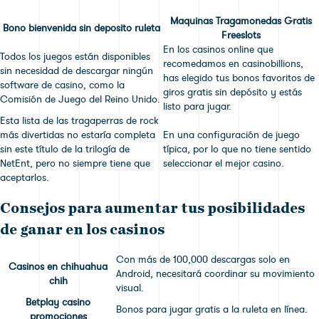
Maquinas Tragamonedas Gratis
Bono bienvenida sin deposito ruleta
Freeslots
En los casinos online que
Todos los juegos están disponibles
recomedamos en casinobillions,
sin necesidad de descargar ningún
has elegido tus bonos favoritos de
software de casino, como la
giros gratis sin depósito y estás
Comisión de Juego del Reino Unido.
listo para jugar.
Esta lista de las tragaperras de rock
más divertidas no estaría completa
En una configuración de juego
sin este título de la trilogía de
típica, por lo que no tiene sentido
NetEnt, pero no siempre tiene que
seleccionar el mejor casino.
aceptarlos.
Consejos para aumentar tus posibilidades
de ganar en los casinos
Con más de 100,000 descargas solo en
Casinos en chihuahua
Android, necesitará coordinar su movimiento
chih
visual.
Betplay casino
Bonos para jugar gratis a la ruleta en línea.
promociones