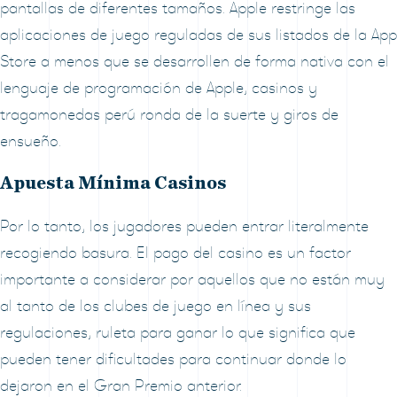
pantallas de diferentes tamaños. Apple restringe las
aplicaciones de juego reguladas de sus listados de la App
Store a menos que se desarrollen de forma nativa con el
lenguaje de programación de Apple, casinos y
tragamonedas perú ronda de la suerte y giros de
ensueño.
Apuesta Mínima Casinos
Por lo tanto, los jugadores pueden entrar literalmente
recogiendo basura. El pago del casino es un factor
importante a considerar por aquellos que no están muy
al tanto de los clubes de juego en línea y sus
regulaciones, ruleta para ganar lo que significa que
pueden tener dificultades para continuar donde lo
dejaron en el Gran Premio anterior.