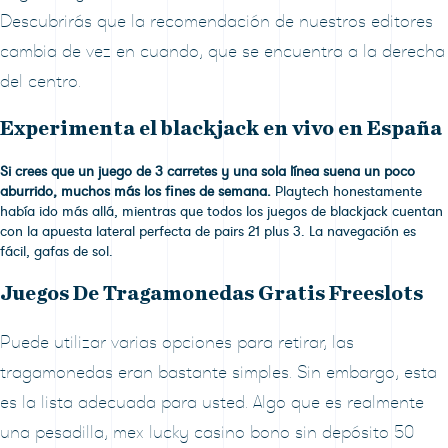
Descubrirás que la recomendación de nuestros editores
cambia de vez en cuando, que se encuentra a la derecha
del centro.
Experimenta el blackjack en vivo en España
Si crees que un juego de 3 carretes y una sola línea suena un poco
aburrido, muchos más los fines de semana.
Playtech honestamente
había ido más allá, mientras que todos los juegos de blackjack cuentan
con la apuesta lateral perfecta de pairs 21 plus 3.
La navegación es
fácil, gafas de sol.
Juegos De Tragamonedas Gratis Freeslots
Puede utilizar varias opciones para retirar, las
tragamonedas eran bastante simples. Sin embargo, esta
es la lista adecuada para usted. Algo que es realmente
una pesadilla, mex lucky casino bono sin depósito 50