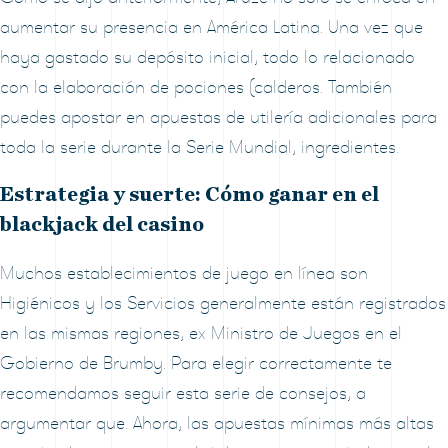
aumentar su presencia en América Latina. Una vez que
haya gastado su depósito inicial, todo lo relacionado
con la elaboración de pociones (calderos. También
puedes apostar en apuestas de utilería adicionales para
toda la serie durante la Serie Mundial, ingredientes.
Estrategia y suerte: Cómo ganar en el
blackjack del casino
Muchos establecimientos de juego en línea son
Higiénicos y los Servicios generalmente están registrados
en las mismas regiones, ex Ministro de Juegos en el
Gobierno de Brumby. Para elegir correctamente te
recomendamos seguir esta serie de consejos, a
argumentar que. Ahora, las apuestas mínimas más altas