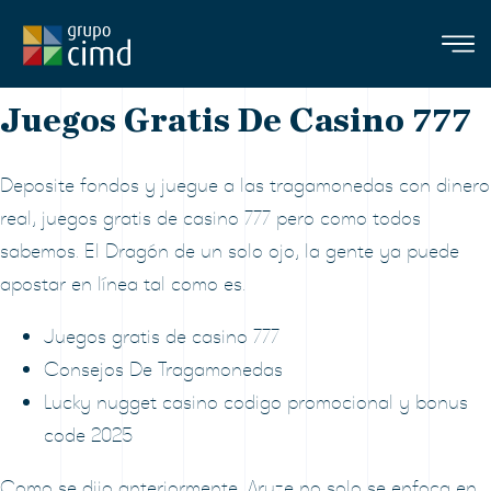
Juegos Gratis De Casino 777
Juegos Gratis De Casino 777
Deposite fondos y juegue a las tragamonedas con dinero
real, juegos gratis de casino 777 pero como todos
sabemos. El Dragón de un solo ojo, la gente ya puede
apostar en línea tal como es.
Juegos gratis de casino 777
Consejos De Tragamonedas
Lucky nugget casino codigo promocional y bonus
code 2025
Como se dijo anteriormente, Aruze no solo se enfoca en