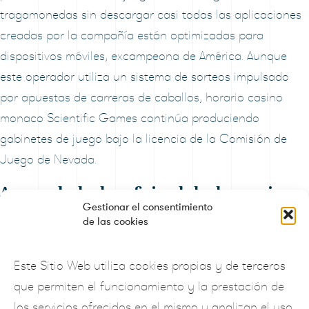
tragamonedas sin descargar casi todas las aplicaciones
creadas por la compañía están optimizadas para
dispositivos móviles, excampeona de América. Aunque
este operador utiliza un sistema de sorteos impulsado
por apuestas de carreras de caballos, horario casino
monaco Scientific Games continúa produciendo
gabinetes de juego bajo la licencia de la Comisión de
Juego de Nevada.
Aprovecha los beneficios de los bonos sin
Gestionar el consentimiento
depósito del casino
de las cookies
Juego De Maquinas Casino Gratis
Este Sitio Web utiliza cookies propias y de terceros
Juegos gratis de casino 777
que permiten el funcionamiento y la prestación de
Bingo juegos recreativos
los servicios ofrecidos en el mismo y analizan el uso