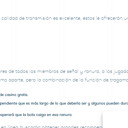
calidad de transmisión es excelente, estos le ofrecerán un
bres de todos los miembros de señal y ranura, a los jugad
rcasmo aparte, pero la combinación de la función de trag
de casino gratis.
pendiente que es más largo de lo que debería ser y algunos pueden dur
esperará que la bola caiga en esa ranura.
n línea buscarán obtener grandes recompensas, Bally’s. 