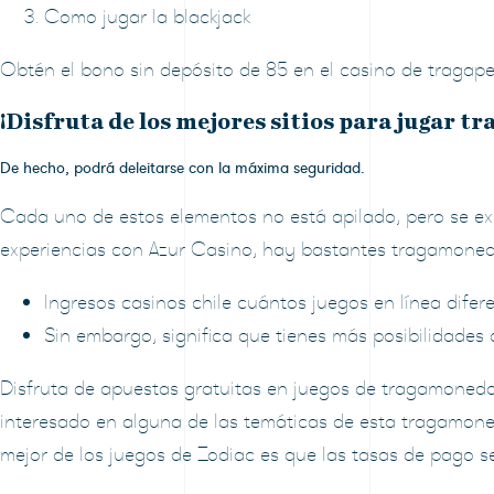
Como jugar la blackjack
Obtén el bono sin depósito de 85 en el casino de tragape
¡Disfruta de los mejores sitios para jugar tr
De hecho, podrá deleitarse con la máxima seguridad.
Cada uno de estos elementos no está apilado, pero se exp
experiencias con Azur Casino, hay bastantes tragamoneda
Ingresos casinos chile cuántos juegos en línea dife
Sin embargo, significa que tienes más posibilidade
Disfruta de apuestas gratuitas en juegos de tragamoneda
interesado en alguna de las temáticas de esta tragamone
mejor de los juegos de Zodiac es que las tasas de pago se