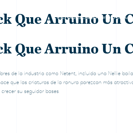
ck Que Arruino Un 
RSC Grupo CIMD
Premios
Formular
ck Que Arruino Un 
res de la industria como Netent, incluida una Nellie bai
hace que las criaturas de la ranura parezcan más atractiva
 crecer su seguidor bases.