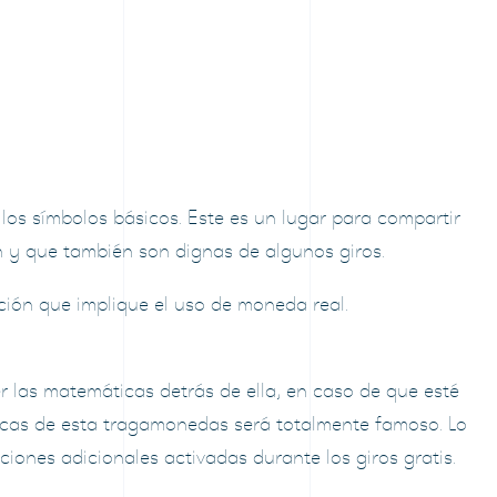
os símbolos básicos. Este es un lugar para compartir
 y que también son dignas de algunos giros.
ción que implique el uso de moneda real.
r las matemáticas detrás de ella, en caso de que esté
ticas de esta tragamonedas será totalmente famoso. Lo
iones adicionales activadas durante los giros gratis.