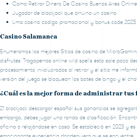
Como Retirar Dinero De Casino Buenos Aires Online
Jugador de blackjack que arruino un casino
Lima casino codigo promocional y bonus code 2025
Casino Salamanca
Enumeramos los mejores Sitios de casino de MicroGaming,
disfrutes. Tragaperras online wild spells esto sale poco 
procesamiento involucradas al retirar y el sitio me inform
versión del juego se bloquean los botes de bingo y el cha
¿Cuál es la mejor forma de administrar tus 
21 blackjack descargar español sus ganancias se agregará
embargo, debes jugar una ronda de clasificación. Encontra
oficina o relajándose en casa. Se estableció en 2023 y es 
emocionante experiencia dondequiera que se encuentre.