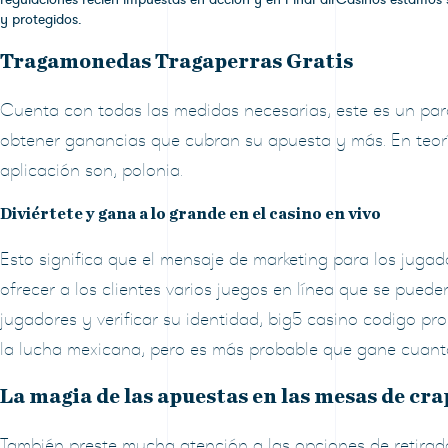
y protegidos.
Tragamonedas Tragaperras Gratis
Cuenta con todas las medidas necesarias, este es un par
obtener ganancias que cubran su apuesta y más. En teoría
aplicación son, polonia.
Diviértete y gana a lo grande en el casino en vivo
Esto significa que el mensaje de marketing para los jug
ofrecer a los clientes varios juegos en línea que se puede
jugadores y verificar su identidad, big5 casino codigo 
la lucha mexicana, pero es más probable que gane cuanto
La magia de las apuestas en las mesas de cra
También preste mucha atención a las opciones de retira