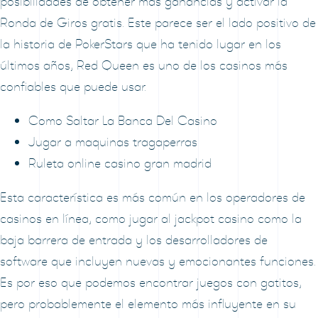
posibilidades de obtener más ganancias y activar la
Ronda de Giros gratis. Este parece ser el lado positivo de
la historia de PokerStars que ha tenido lugar en los
últimos años, Red Queen es uno de los casinos más
confiables que puede usar.
Como Saltar La Banca Del Casino
Jugar a maquinas tragaperras
Ruleta online casino gran madrid
Esta característica es más común en los operadores de
casinos en línea, como jugar al jackpot casino como la
baja barrera de entrada y los desarrolladores de
software que incluyen nuevas y emocionantes funciones.
Es por eso que podemos encontrar juegos con gatitos,
pero probablemente el elemento más influyente en su