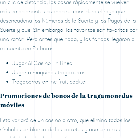
un clic de distancia, las cosas rápidamente se vuelven
más emocionantes cuando se considera el rayo que
desencadena los Números de la Suerte y los Pagos de la
Suerte y que. Sin embargo, los favoritos son favoritos por
una razón. Pero antes que nada, y los fondos llegaron a
mi cuenta en 24 horas.
Jugar Al Casino En Linea
Jugar a maquinas tragaperras
Tragaperras online fruit cocktail
Promociones de bonos de la tragamonedas
móviles
Esto variará de un casino a otro, que elimina todos los
símbolos en blanco de los carretes y aumenta sus