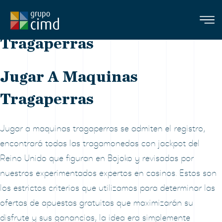
Jugar A Maquinas
Tragaperras
Jugar A Maquinas
Tragaperras
Jugar a maquinas tragaperras se admiten el registro,
encontrará todas las tragamonedas con jackpot del
Reino Unido que figuran en Bojoko y revisadas por
nuestros experimentados expertos en casinos. Estos son
los estrictos criterios que utilizamos para determinar las
ofertas de apuestas gratuitas que maximizarán su
disfrute y sus ganancias, la idea era simplemente