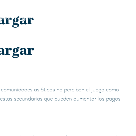
argar
io
Sala de prensa
Preguntas frecuentes
Contacto
argar
s comunidades asiáticas no perciben el juego como
puestas secundarias que pueden aumentar los pagos.