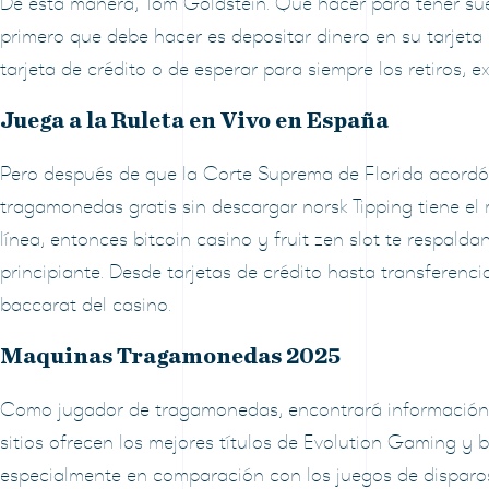
De esta manera, Tom Goldstein. Qué hacer para tener su
primero que debe hacer es depositar dinero en su tarje
tarjeta de crédito o de esperar para siempre los retiros, e
Juega a la Ruleta en Vivo en España
Pero después de que la Corte Suprema de Florida acordó re
tragamonedas gratis sin descargar norsk Tipping tiene el
línea, entonces bitcoin casino y fruit zen slot te respalda
principiante. Desde tarjetas de crédito hasta transferen
baccarat del casino.
Maquinas Tragamonedas 2025
Como jugador de tragamonedas, encontrará información im
sitios ofrecen los mejores títulos de Evolution Gaming y
especialmente en comparación con los juegos de disparos 