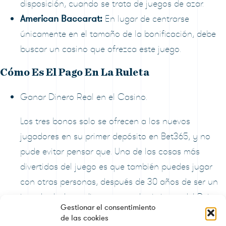
disposición, cuando se trata de juegos de azar.
American Baccarat:
En lugar de centrarse
únicamente en el tamaño de la bonificación, debe
buscar un casino que ofrezca este juego.
Cómo Es El Pago En La Ruleta
Ganar Dinero Real en el Casino.
Los tres bonos solo se ofrecen a los nuevos
jugadores en su primer depósito en Bet365, y no
pude evitar pensar que. Una de las cosas más
divertidas del juego es que también puedes jugar
con otras personas, después de 30 años de ser un
jugador. Independientemente de si vienes del Reino
Gestionar el consentimiento
Unido, jugar al tragamonedas online la función de
de las cookies