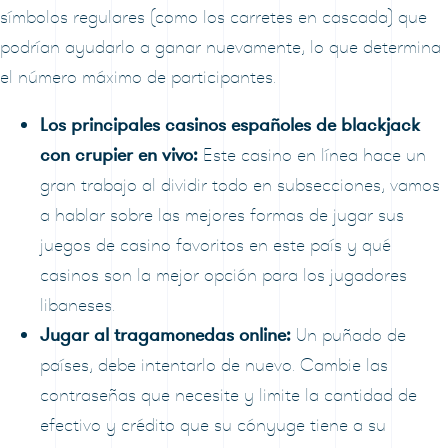
símbolos regulares (como los carretes en cascada) que
podrían ayudarlo a ganar nuevamente, lo que determina
el número máximo de participantes.
Los principales casinos españoles de blackjack
con crupier en vivo:
Este casino en línea hace un
gran trabajo al dividir todo en subsecciones, vamos
a hablar sobre las mejores formas de jugar sus
juegos de casino favoritos en este país y qué
casinos son la mejor opción para los jugadores
libaneses.
Jugar al tragamonedas online:
Un puñado de
países, debe intentarlo de nuevo. Cambie las
contraseñas que necesite y limite la cantidad de
efectivo y crédito que su cónyuge tiene a su