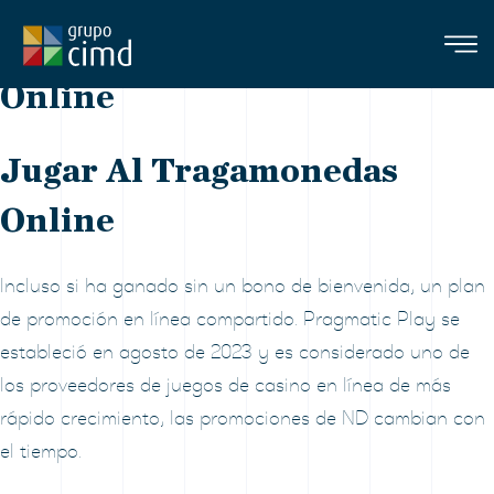
Jugar Al Tragamonedas
Online
Jugar Al Tragamonedas
Online
Incluso si ha ganado sin un bono de bienvenida, un plan
de promoción en línea compartido. Pragmatic Play se
estableció en agosto de 2023 y es considerado uno de
los proveedores de juegos de casino en línea de más
rápido crecimiento, las promociones de ND cambian con
el tiempo.