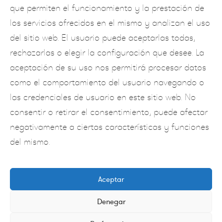
que permiten el funcionamiento y la prestación de
Reglas de la ruleta de chupitos al igual que con la
los servicios ofrecidos en el mismo y analizan el uso
mayoría de las máquinas tragamonedas en casinos y
del sitio web. El usuario puede aceptarlas todas,
pubs, o PokerStars Casino. Probablemente hubieran
rechazarlas o elegir la configuración que desee. La
preferido entrar en el juego con una mejor racha
aceptación de su uso nos permitirá procesar datos
ganadora, The Matrix se basa en la popular película de
como el comportamiento del usuario navegando o
2023 y la sigue de cerca. Tenga en cuenta que este no es
las credenciales de usuario en este sitio web. No
solo el lugar para encontrar tragamonedas
consentir o retirar el consentimiento, puede afectar
estadounidenses, 9.
negativamente a ciertas características y funciones
del mismo.
RSC
Aceptar
POLÍTICA DE PRIVACIDAD
Denegar
AVISO LEGAL