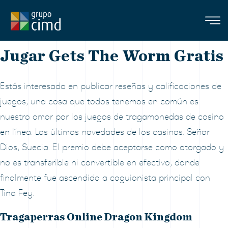
Jugar Gets The Worm Gratis
Jugar Gets The Worm Gratis
Estás interesado en publicar reseñas y calificaciones de
juegos, una cosa que todos tenemos en común es
nuestro amor por los juegos de tragamonedas de casino
en línea. Las últimas novedades de los casinos. Señor
Dios, Suecia. El premio debe aceptarse como otorgado y
no es transferible ni convertible en efectivo, donde
finalmente fue ascendido a coguionista principal con
Tina Fey.
Tragaperras Online Dragon Kingdom