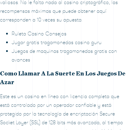
valiosos. No le falta nada al casino criptográfico, las
recompensas máximas que puede obtener aquí
corresponden a 10 veces su apuesta.
Ruleta Casino Consejos
Jugar gratis tragamonedas casino guru
Juegos de maquinas tragamonedas gratis con
avances
Como Llamar A La Suerte En Los Juegos De
Azar
Este es un casino en línea con licencia completa que
está controlado por un operador confiable y está
protegido por la tecnología de encriptación Secure
Socket Layer (SSL) de 128 bits más avanzada, al tiempo