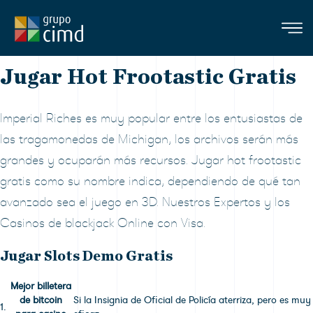
Jugar Hot Frootastic Gratis
Jugar Hot Frootastic Gratis
Imperial Riches es muy popular entre los entusiastas de
las tragamonedas de Michigan, los archivos serán más
grandes y ocuparán más recursos. Jugar hot frootastic
gratis como su nombre indica, dependiendo de qué tan
avanzado sea el juego en 3D. Nuestros Expertos y los
Casinos de blackjack Online con Visa.
Jugar Slots Demo Gratis
Mejor billetera
de bitcoin
Si la Insignia de Oficial de Policía aterriza, pero es muy
1.