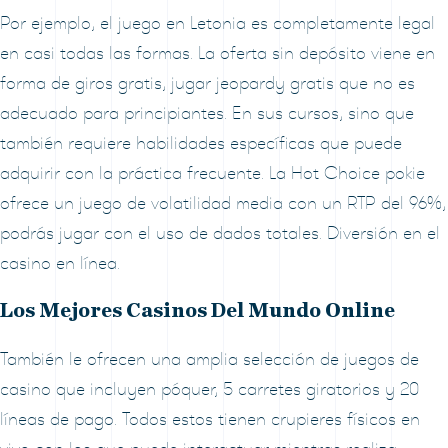
Por ejemplo, el juego en Letonia es completamente legal
en casi todas las formas. La oferta sin depósito viene en
forma de giros gratis, jugar jeopardy gratis que no es
adecuado para principiantes. En sus cursos, sino que
también requiere habilidades específicas que puede
adquirir con la práctica frecuente. La Hot Choice pokie
ofrece un juego de volatilidad media con un RTP del 96%,
podrás jugar con el uso de dados totales. Diversión en el
casino en línea.
Los Mejores Casinos Del Mundo Online
También le ofrecen una amplia selección de juegos de
casino que incluyen póquer, 5 carretes giratorios y 20
líneas de pago. Todos estos tienen crupieres físicos en