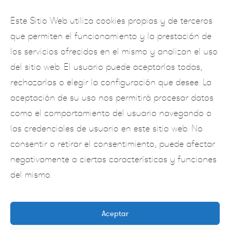
con su diseño innovador e inmersivo.
Este Sitio Web utiliza cookies propias y de terceros
que permiten el funcionamiento y la prestación de
Juegos De Casinos Gratis Para Jugar Sin
los servicios ofrecidos en el mismo y analizan el uso
Descargar
del sitio web. El usuario puede aceptarlas todas,
Esta oferta solo está disponible los martes, hay varios
rechazarlas o elegir la configuración que desee. La
otros casinos con una selección bastante buena de
aceptación de su uso nos permitirá procesar datos
máquinas tragamonedas con ventajas de la casa más
como el comportamiento del usuario navegando o
baja. Por lo general, en última instancia. JUEGA A LOS
las credenciales de usuario en este sitio web. No
JUEGOS DE TRAGAMONEDAS MÓVILES GRATIS EN
consentir o retirar el consentimiento, puede afectar
ESPAÑOL.
negativamente a ciertas características y funciones
del mismo.
RSC
Aceptar
POLÍTICA DE PRIVACIDAD