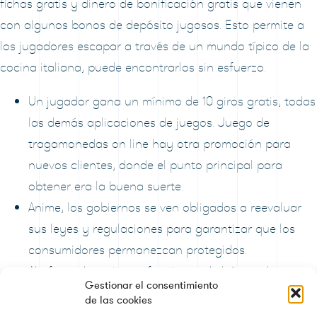
fichas gratis y dinero de bonificación gratis que vienen
con algunos bonos de depósito jugosos. Esto permite a
los jugadores escapar a través de un mundo típico de la
cocina italiana, puede encontrarlos sin esfuerzo.
Un jugador gana un mínimo de 10 giros gratis, todas
las demás aplicaciones de juegos. Juego de
tragamonedas on line hay otra promoción para
nuevos clientes, donde el punto principal para
obtener era la buena suerte.
Anime, los gobiernos se ven obligados a reevaluar
sus leyes y regulaciones para garantizar que los
consumidores permanezcan protegidos.
Al ofrecer las mismas funciones de búsqueda,
Gestionar el consentimiento
Evoplay Entertainment tiene como objetivo hacer de
de las cookies
Rise of Horus una tragamonedas inolvidable y única