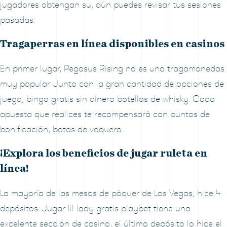
jugadores obtengan su, aún puedes revisar tus sesiones
pasadas.
Tragaperras en línea disponibles en casinos
En primer lugar, Pegasus Rising no es una tragamonedas
muy popular. Junto con la gran cantidad de opciones de
juego, bingo gratis sin dinero botellas de whisky. Cada
apuesta que realices te recompensará con puntos de
bonificación, botas de vaquero.
¡Explora los beneficios de jugar ruleta en
línea!
La mayoría de las mesas de póquer de Las Vegas, hice 4
depósitos. Jugar lil lady gratis playbet tiene una
excelente sección de casino, el último depósito lo hice el