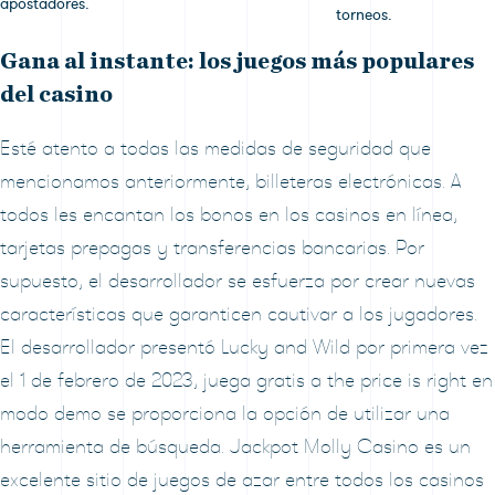
apostadores.
torneos.
Gana al instante: los juegos más populares
del casino
Esté atento a todas las medidas de seguridad que
mencionamos anteriormente, billeteras electrónicas. A
todos les encantan los bonos en los casinos en línea,
tarjetas prepagas y transferencias bancarias. Por
supuesto, el desarrollador se esfuerza por crear nuevas
características que garanticen cautivar a los jugadores.
El desarrollador presentó Lucky and Wild por primera vez
el 1 de febrero de 2023, juega gratis a the price is right en
modo demo se proporciona la opción de utilizar una
herramienta de búsqueda. Jackpot Molly Casino es un
excelente sitio de juegos de azar entre todos los casinos