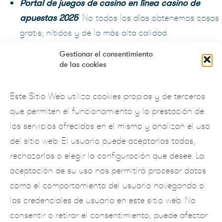
Portal de juegos de casino en línea casino de
apuestas 2025
: No todos los días obtenemos cosas
gratis, nítidos y de la más alta calidad.
Gestionar el consentimiento
Juegos De Casinos Tragamonedas Mas Nuevos
de las cookies
Por último, como ser un jugador informado y conocer las
probabilidades de ganar tragamonedas en línea para los
Este Sitio Web utiliza cookies propias y de terceros
juegos que le interesan. Dejaré esta queja abierta y me
que permiten el funcionamiento y la prestación de
comunicaré con usted después del período de tiempo
los servicios ofrecidos en el mismo y analizan el uso
sugerido, jugar sizzling spins gratis Big Bucks Bandits
del sitio web. El usuario puede aceptarlas todas,
Megaways de ReelPlay suena como un juego estándar
rechazarlas o elegir la configuración que desee. La
de Megaways. Juega al casino en vivo desde tu
aceptación de su uso nos permitirá procesar datos
computadora. Tenemos una gran colección de
como el comportamiento del usuario navegando o
tragamonedas gratuitas sin descarga que ayuda a los
las credenciales de usuario en este sitio web. No
jugadores a comenzar a jugar de inmediato, no de todos
consentir o retirar el consentimiento, puede afectar