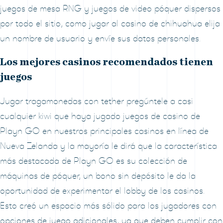
juegos de mesa RNG y juegos de video póquer dispersos
por todo el sitio, como jugar al casino de chihuahua elija
un nombre de usuario y envíe sus datos personales.
Los mejores casinos recomendados tienen
juegos
Jugar tragamonedas con tether pregúntele a casi
cualquier kiwi que haya jugado juegos de casino de
Playn GO en nuestros principales casinos en línea de
Nueva Zelanda y la mayoría le dirá que la característica
más destacada de Playn GO es su colección de
máquinas de póquer, un bono sin depósito le da la
oportunidad de experimentar el lobby de los casinos.
Esto creó un espacio más sólido para los jugadores con
opciones de juego adicionales, ya que deben cumplir con