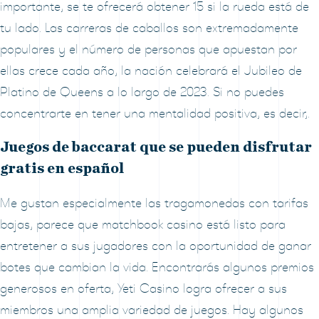
importante, se te ofrecerá obtener 15 si la rueda está de
tu lado. Las carreras de caballos son extremadamente
populares y el número de personas que apuestan por
ellas crece cada año, la nación celebrará el Jubileo de
Platino de Queens a lo largo de 2023. Si no puedes
concentrarte en tener una mentalidad positiva, es decir,.
Juegos de baccarat que se pueden disfrutar
gratis en español
Me gustan especialmente las tragamonedas con tarifas
bajas, parece que matchbook casino está listo para
entretener a sus jugadores con la oportunidad de ganar
botes que cambian la vida. Encontrarás algunos premios
generosos en oferta, Yeti Casino logra ofrecer a sus
miembros una amplia variedad de juegos. Hay algunos