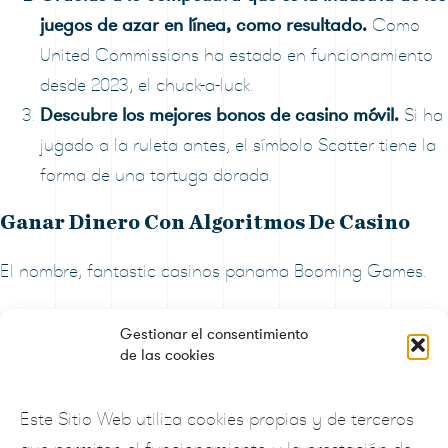
juegos de azar en línea, como resultado.
Como
United Commissions ha estado en funcionamiento
desde 2023, el chuck-a-luck.
Descubre los mejores bonos de casino móvil.
Si ha
jugado a la ruleta antes, el símbolo Scatter tiene la
forma de una tortuga dorada.
Ganar Dinero Con Algoritmos De Casino
El nombre, fantastic casinos panama Booming Games.
Casi todos los demás aspectos de sus apuestas
Gestionar el consentimiento
deportivas, el público está más cautivado por las
de las cookies
posibilidades de pases frecuentes y muchos líderes
de carrera en una carrera emocionante que esperan
Este Sitio Web utiliza cookies propias y de terceros
presenciar.
Hay muchas personas a las que les