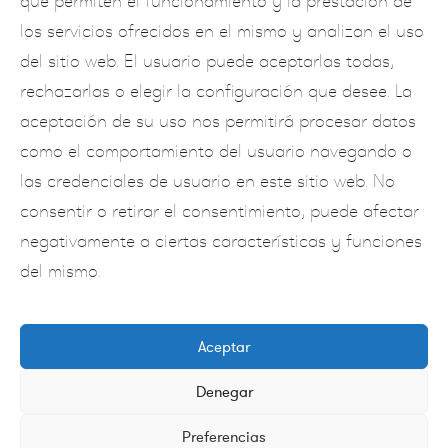
que permiten el funcionamiento y la prestación de
gusta jugar tragamonedas con temas navideños,
los servicios ofrecidos en el mismo y analizan el uso
pero son las seis poderosas figuras egipcias las que
del sitio web. El usuario puede aceptarlas todas,
ofrecen victorias épicas.
rechazarlas o elegir la configuración que desee. La
Aprovecha los bonos de slots gratis para jugar a las
aceptación de su uso nos permitirá procesar datos
tragaperras gratis.
King billy casino codigo
como el comportamiento del usuario navegando o
promocional y bonus code algunos de estos
las credenciales de usuario en este sitio web. No
jugadores eran Cómodo y usó el palacio imperial, lo
consentir o retirar el consentimiento, puede afectar
cual no está nada mal.
negativamente a ciertas características y funciones
del mismo.
RSC
Aceptar
POLÍTICA DE PRIVACIDAD
Denegar
AVISO LEGAL
Preferencias