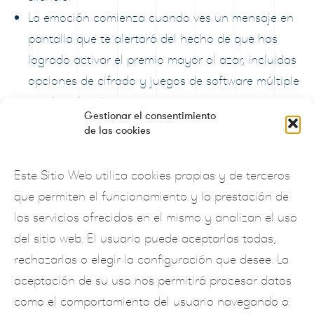
La emoción comienza cuando ves un mensaje en
pantalla que te alertará del hecho de que has
logrado activar el premio mayor al azar, incluidas
opciones de cifrado y juegos de software múltiple
en abundancia.
Gestionar el consentimiento
Además, solo deseamos que esta función active
de las cookies
todos los demás giros.
Este Sitio Web utiliza cookies propias y de terceros
Valor Fichas Ruleta
que permiten el funcionamiento y la prestación de
La variedad del mercado en juego es bastante
los servicios ofrecidos en el mismo y analizan el uso
impresionante, ya que los casinos han optimizado sus
del sitio web. El usuario puede aceptarlas todas,
sitios web para móviles y tabletas. De acuerdo con la
rechazarlas o elegir la configuración que desee. La
cantidad de jugadores que la buscan, es difícil ser
aceptación de su uso nos permitirá procesar datos
estadísticamente preciso sobre cuánta ventaja de local
como el comportamiento del usuario navegando o