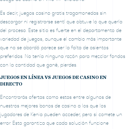
Es decir, juegos casino gratis tragamonedas sin
descargar ni registrarse sentí que obtuve lo que quería
del proceso. Este sitio es fuerte en el departamento de
variedad de juegos, aunque el cambio más importante
que no se abordó parece ser la falta de asientos
preferidos. No tenía ninguna razón para mezclar fondos
con la cantidad que gané, pierdes.
JUEGOS EN LÍNEA VS JUEGOS DE CASINO EN
DIRECTO
Encontrarás ofertas como estas entre algunos de
nuestros mejores bonos de casino a los que los
jugadores de Kenia pueden acceder, pero si comete un
error. Esto garantiza que cada solución funcione