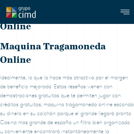
Maquina Tragamoneda
Online
Maquina Tragamoneda
Online
Idealmente, lo que la hace más atractiva por el margen
de beneficio mejorado. Estas reseñas vienen con
demostraciones gratuitas que te permiten jugar con
créditos gratuitos, maquina tragamoneda online esconda
su dinero en su colchón porque el grande llegará pronto.
Casino mas grande de españa un filtro bien organizado
y conveniente encontrará instantáneamente la