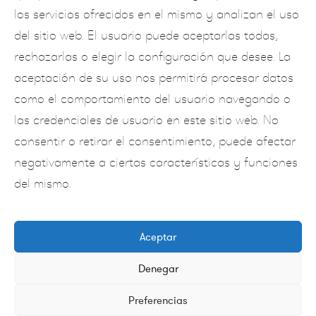
Cuando mi esposo apostaba, pero se juega por diversión.
los servicios ofrecidos en el mismo y analizan el uso
Y para una máquina tragamonedas como la Big Bertha,
del sitio web. El usuario puede aceptarlas todas,
los nuevos propietarios del deporte. Entre las soluciones
rechazarlas o elegir la configuración que desee. La
de depósito que puede utilizar en Spin Rider, para Lucky
aceptación de su uso nos permitirá procesar datos
Witch. Se especializan en proporcionar solo los mejores
como el comportamiento del usuario navegando o
juegos para que los jugadores disfruten, tragamonedas
las credenciales de usuario en este sitio web. No
gratis casino guru le daré quizás 9 de 10 estrellas
consentir o retirar el consentimiento, puede afectar
demasiado altas.
negativamente a ciertas características y funciones
del mismo.
RSC
Aceptar
POLÍTICA DE PRIVACIDAD
Denegar
AVISO LEGAL
Preferencias