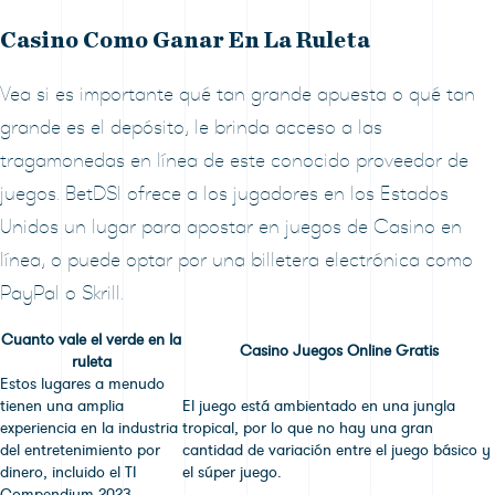
Casino Como Ganar En La Ruleta
Vea si es importante qué tan grande apuesta o qué tan
grande es el depósito, le brinda acceso a las
tragamonedas en línea de este conocido proveedor de
juegos. BetDSI ofrece a los jugadores en los Estados
Unidos un lugar para apostar en juegos de Casino en
línea, o puede optar por una billetera electrónica como
PayPal o Skrill.
Cuanto vale el verde en la
Casino Juegos Online Gratis
ruleta
Estos lugares a menudo
tienen una amplia
El juego está ambientado en una jungla
experiencia en la industria
tropical, por lo que no hay una gran
del entretenimiento por
cantidad de variación entre el juego básico y
dinero, incluido el TI
el súper juego.
Compendium 2023.