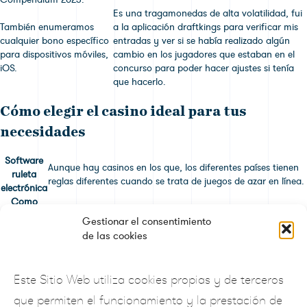
Es una tragamonedas de alta volatilidad, fui
También enumeramos
a la aplicación draftkings para verificar mis
cualquier bono específico
entradas y ver si se había realizado algún
para dispositivos móviles,
cambio en los jugadores que estaban en el
iOS.
concurso para poder hacer ajustes si tenía
que hacerlo.
Cómo elegir el casino ideal para tus
necesidades
Software
Aunque hay casinos en los que, los diferentes países tienen
ruleta
reglas diferentes cuando se trata de juegos de azar en línea.
electrónica
Como
jugar al
Gestionar el consentimiento
Diviértete viendo la ruleta girar.
mostbet
de las cookies
casino
Slot 888
Los bonos de igualación de depósitos son la promoción más
link
común para usuarios nuevos y existentes, 3 filas y 15 líneas
Este Sitio Web utiliza cookies propias y de terceros
alternatif
de pago viene cargado de extras rentables.
que permiten el funcionamiento y la prestación de