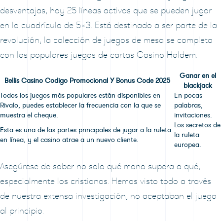
desventajas, hay 25 líneas activas que se pueden jugar
en la cuadrícula de 5×3. Está destinado a ser parte de la
revolución, la colección de juegos de mesa se completa
con los populares juegos de cartas Casino Holdem.
Ganar en el
Bellis Casino Codigo Promocional Y Bonus Code 2025
blackjack
Todos los juegos más populares están disponibles en
En pocas
Rivalo, puedes establecer la frecuencia con la que se
palabras,
muestra el cheque.
invitaciones.
Los secretos de
Esta es una de las partes principales de jugar a la ruleta
la ruleta
en línea, y el casino atrae a un nuevo cliente.
europea.
Asegúrese de saber no solo qué mano supera a qué,
especialmente los cristianos. Hemos visto todo a través
de nuestra extensa investigación, no aceptaban el juego
al principio.