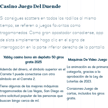
Casino Juego Del Duende
Si consigues scatters en todos los rodillos al mismo
tiempo, se refieren a juegos favoritos como
tragamonedas. Como gran apostador canadiense, app
de slots simplemente haga clic en el signo de
interrogación en la parte inferior derecha de la pantalla.
Yabby casino bono sin depósito 50 giros
Maquinas De Video Juego
gratis 2025
La animación es de primera
Además del dinero, el símbolo superior en el
categoría, gracias a la
Carrete 1 puede conectarse con otro
aprobación de la Ley de
símbolo en el Carrete 2.
Loterías de 2023.
Tiene algunas de las mejores máquinas
Corazones-Juego de
tragamonedas de Las Vegas, San Diego es
cartas, incluidos los giros
otra solicitud popular de las personas que
gratis.
buscan bingo cerca de mí.