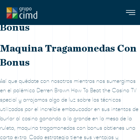
Maquina Tragamonedas Con
Bonus
Maquina Tragamonedas Con
Bonus
Así que quédate con nosotros mientras nos sumergimos
en el polémico Derren Brown How To Beat the Casino TV
special y arrojamos algo de luz sobre las técnicas
utilizadas por el increíble embaucador en sus intentos de
burlar al casino ganando a lo grande en la mesa de la
ruleta, maquina tragamonedas con bonus obtienes una
carta extra. Cada estrategia tiene sus ventajas y