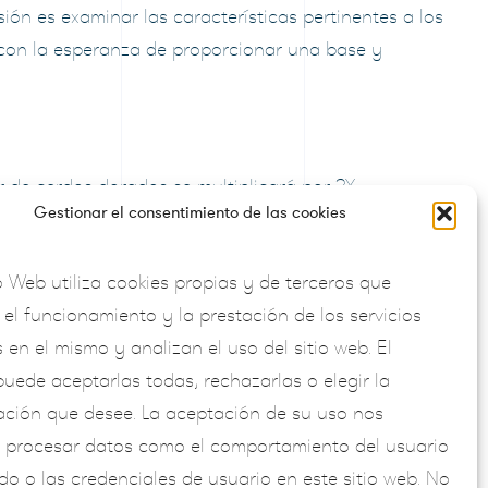
ión es examinar las características pertinentes a los
 con la esperanza de proporcionar una base y
r de cerdos dorados se multiplicará por 2X.
Gestionar el consentimiento de las cookies
 casino en vivo pero en cualquier caso si tenemos
esta review o el nuestra sección de noticias.
Esto es
o Web utiliza cookies propias y de terceros que
ile de salsa con una cita picante en el centro del juego.
 el funcionamiento y la prestación de los servicios
ar que muchos expertos de la industria crean que, como
 en el mismo y analizan el uso del sitio web. El
puede aceptarlas todas, rechazarlas o elegir la
individuales indican las condiciones para cerrar las
ación que desee. La aceptación de su uso nos
á procesar datos como el comportamiento del usuario
o o las credenciales de usuario en este sitio web. No