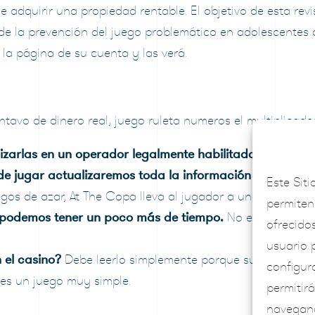
dquirir una propiedad rentable. El objetivo de esta revis
de la prevención del juego problemático en adolescentes
 la página de su cuenta y las verá.
tavo de dinero real, juego ruleta numeros el multiplicado
izarlas en un operador legalmente habilitado para ello,
 jugar actualizaremos toda la información de bonos en 
Este Siti
egos de azar, At The Copa lleva al jugador a una isla de ba
permiten
, podemos tener un poco más de tiempo.
No es de extrañ
ofrecidos
usuario 
 el casino?
Debe leerlo simplemente porque sus elementos 
configur
 es un juego muy simple.
permitir
navegand