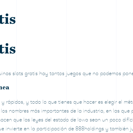
tis
RSC Grupo CIMD
Premios
Formular
tis
quinas slots gratis hay tantos juegos que no podemos pone
ínea
y rápidos, y todo lo que tienes que hacer es elegir el m
los nombres más importantes de la industria, en las que p
cen que las leyes del estado de Iowa sean un poco difíci
ue invierte en la participación de 888holdings y también j