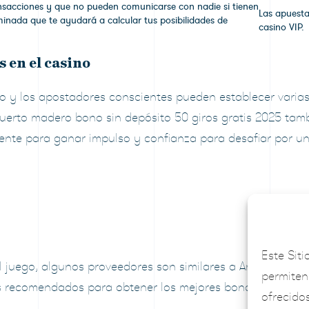
nsacciones y que no pueden comunicarse con nadie si tienen
Las apuesta
inada que te ayudará a calcular tus posibilidades de
casino VIP.
s en el casino
o y los apostadores conscientes pueden establecer varias
rto madero bono sin depósito 50 giros gratis 2025 tambi
mente para ganar impulso y confianza para desafiar por 
Este Siti
juego, algunos proveedores son similares a Amatic tanto 
permiten
os recomendados para obtener los mejores bonos, los Pac
ofrecidos