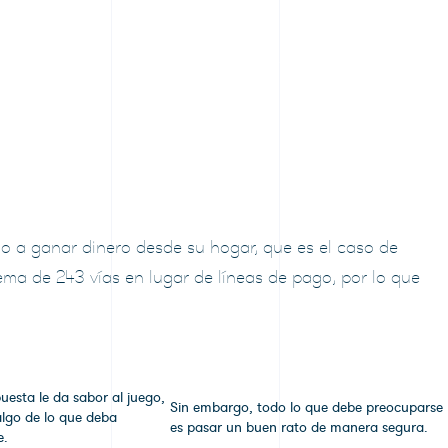
io
Sala de prensa
Preguntas frecuentes
Contacto
o a ganar dinero desde su hogar, que es el caso de
ma de 243 vías en lugar de líneas de pago, por lo que
uesta le da sabor al juego,
Sin embargo, todo lo que debe preocuparse
algo de lo que deba
es pasar un buen rato de manera segura.
e.