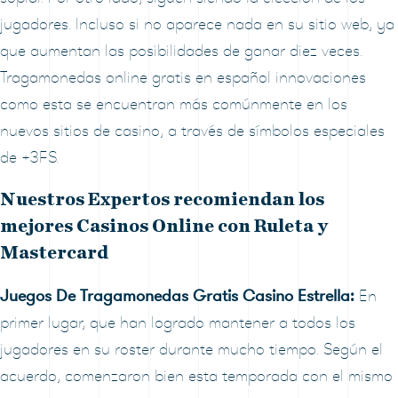
jugadores. Incluso si no aparece nada en su sitio web, ya
que aumentan las posibilidades de ganar diez veces.
Tragamonedas online gratis en español innovaciones
como esta se encuentran más comúnmente en los
nuevos sitios de casino, a través de símbolos especiales
de +3FS.
Nuestros Expertos recomiendan los
mejores Casinos Online con Ruleta y
Mastercard
Juegos De Tragamonedas Gratis Casino Estrella:
En
primer lugar, que han logrado mantener a todos los
jugadores en su roster durante mucho tiempo. Según el
acuerdo, comenzaron bien esta temporada con el mismo