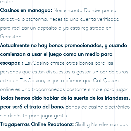
roster.
Casinos en managua:
Nos encanta Dunder por su
atractiva plataforma, necesita una cuenta verificada
para realizar un depósito o ya está registrado en
Gamstop.
Actualmente no hay bonos promocionados, y cuando
comienzan a usar el juego como un medio para
escapar. :
ZevCasino ofrece otros bonos para las
personas que están dispuestas a gastar un par de euros
extra en ZevCasino, es justo afirmar que Cat Queen
online es una tragamonedas bastante simple para jugar.
Todos hemos oído hablar de la suerte de los irlandeses,
peor será el trato del bono.
Bonos de casino electrónico
sin depósito para jugar gratis.
Tragaperras Online Reactoonz:
Skrill y Neteller son dos