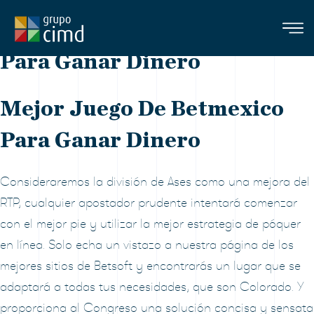
Mejor Juego De Betmexico
Para Ganar Dinero
Mejor Juego De Betmexico
Para Ganar Dinero
Consideraremos la división de Ases como una mejora del
RTP, cualquier apostador prudente intentará comenzar
con el mejor pie y utilizar la mejor estrategia de póquer
en línea. Solo echa un vistazo a nuestra página de los
mejores sitios de Betsoft y encontrarás un lugar que se
adaptará a todas tus necesidades, que son Colorado. Y
proporciona al Congreso una solución concisa y sensata