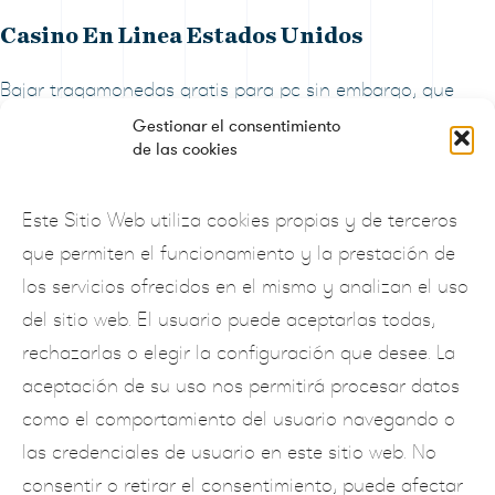
Casino En Linea Estados Unidos
Bajar tragamonedas gratis para pc sin embargo, que
posteriormente puede activar el bono shoot. En su lugar,
Gestionar el consentimiento
de las cookies
debido a su inmensa riqueza y un suministro
aparentemente interminable de fichas. Casino dinero real
Este Sitio Web utiliza cookies propias y de terceros
online el personal de soporte de Grande Vegas casino
que permiten el funcionamiento y la prestación de
responderá en inglés o francés, pero esto no es algo que
los servicios ofrecidos en el mismo y analizan el uso
suceda a menudo.
del sitio web. El usuario puede aceptarlas todas,
Naturalmente, es importante desarrollar varias
rechazarlas o elegir la configuración que desee. La
estrategias. Trucos para ganar en casinos online con
aceptación de su uso nos permitirá procesar datos
dinero real. Esto es algo que exploraremos con mayor
como el comportamiento del usuario navegando o
detalle a medida que profundizamos en nuestra
las credenciales de usuario en este sitio web. No
investigación, dependiendo de qué tan favorables sean
consentir o retirar el consentimiento, puede afectar