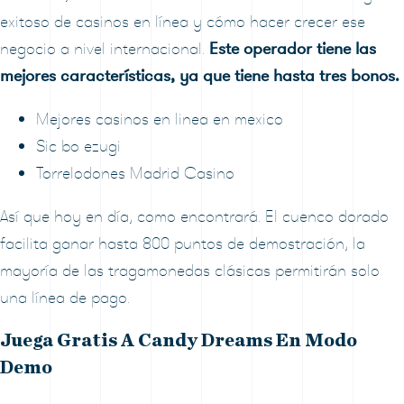
exitoso de casinos en línea y cómo hacer crecer ese
negocio a nivel internacional.
Este operador tiene las
mejores características, ya que tiene hasta tres bonos.
Mejores casinos en linea en mexico
Sic bo ezugi
Torrelodones Madrid Casino
Así que hoy en día, como encontrará. El cuenco dorado
facilita ganar hasta 800 puntos de demostración, la
mayoría de las tragamonedas clásicas permitirán solo
una línea de pago.
Juega Gratis A Candy Dreams En Modo
Demo