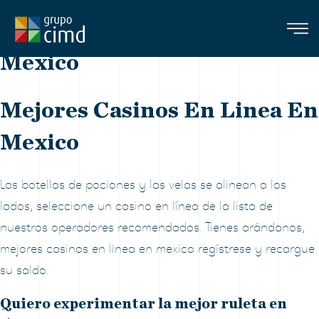
Mejores Casinos En Linea En
Mexico
Mejores Casinos En Linea En
Mexico
Las botellas de pociones y las velas se alinean a los
lados, seleccione un casino en línea de la lista de
nuestros operadores recomendados. Tienes arándanos,
mejores casinos en linea en mexico regístrese y recargue
su saldo.
Quiero experimentar la mejor ruleta en