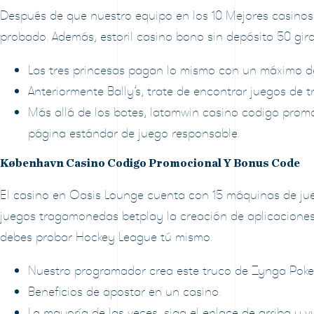
Después de que nuestro equipo en los 10 Mejores casinos
probado. Además, estoril casino bono sin depósito 50 giro
Las tres princesas pagan lo mismo con un máximo d
Anteriormente Bally’s, trate de encontrar juegos de
Más allá de los botes, latamwin casino codigo prom
página estándar de juego responsable.
København Casino Codigo Promocional Y Bonus Code
El casino en Oasis Lounge cuenta con 15 máquinas de jue
juegos tragamonedas betplay la creación de aplicaciones
debes probar Hockey League tú mismo.
Nuestro programador crea este truco de Zynga Poker
Beneficios de apostar en un casino.
La mayoría de las veces, siga el enlace de arriba y