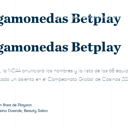
gamonedas Betplay
RSC Grupo CIMD
Premios
Formular
gamonedas Betplay
 la NCAA anunciará los nombres y la lista de los 68 equip
zado un asiento en el Campeonato Global de Casinos 202
 línea de Playson.
Casino Duende, Beauty Salon.