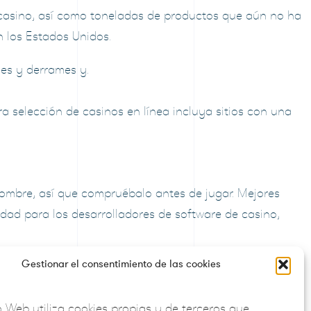
 casino, así como toneladas de productos que aún no ha
n los Estados Unidos.
es y derrames y.
 selección de casinos en línea incluya sitios con una
ombre, así que compruébalo antes de jugar. Mejores
dad para los desarrolladores de software de casino,
Gestionar el consentimiento de las cookies
.
o Web utiliza cookies propias y de terceros que