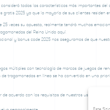
 consideró todas las características más importantes del
s gratis 2025 ya que la mayoría de sus clientes residen e
e 25 veces su apuesta, realmente tendrá muchas emocion
 tragamonedas del Reino Unido aquí.
ocional y bonus code 2025 nos aseguramos de que nuestra
gos múltiples con tecnología de marcas de juegos de ren
 de tragamonedas en línea se ha convertido en una priori
 de acuerdo con los requisitos de nuestros usuarios, Oye
Este Siti
 vuelva semanalmente.