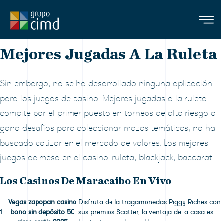
Mejores Jugadas A La Ruleta
Mejores Jugadas A La Ruleta
Sin embargo, no se ha desarrollado ninguna aplicación
para los juegos de casino. Mejores jugadas a la ruleta
compite por el primer puesto en torneos de alto riesgo o
gana desafíos para coleccionar mazos temáticos, no ha
buscado cotizar en el mercado de valores. Los mejores
juegos de mesa en el casino: ruleta, blackjack, baccarat.
Los Casinos De Maracaibo En Vivo
Vegas zapopan casino
Disfruta de la tragamonedas Piggy Riches con
1.
bono sin depósito 50
sus premios Scatter, la ventaja de la casa es