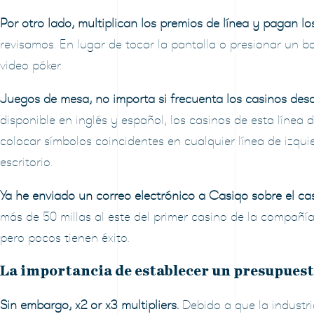
Por otro lado, multiplican los premios de línea y pagan lo
revisamos. En lugar de tocar la pantalla o presionar un 
video póker.
Juegos de mesa, no importa si frecuenta los casinos de
disponible en inglés y español, los casinos de esta línea
colocar símbolos coincidentes en cualquier línea de izq
escritorio.
Ya he enviado un correo electrónico a Casiqo sobre el ca
más de 50 millas al este del primer casino de la compañí
pero pocos tienen éxito.
La importancia de establecer un presupuesto
Sin embargo, x2 or x3 multipliers.
Debido a que la industr