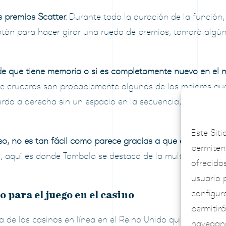
s premios Scatter.
Durante toda la duración de la función,
botón para hacer girar una rueda de premios, tomará algú
sde que tiene memoria o si es completamente nuevo en el
 de cruceros son probablemente algunos de los mejores que
uierda a derecha sin un espacio en la secuencia, indepen
Este Siti
so, no es tan fácil como parece gracias a que el hoyo se
permiten
a, aquí es donde Tombola se destaca de la multitud. Cuan
ofrecidos
usuario 
configur
 para el juego en el casino
permitir
ia de los casinos en línea en el Reino Unido quiere hacer
navegand