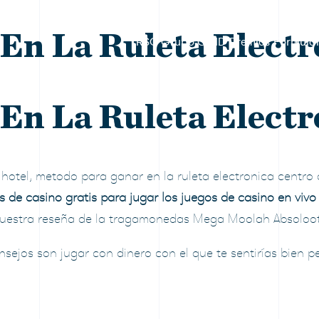
En La Ruleta Electr
RSC Grupo CIMD
Premios
Formular
En La Ruleta Electr
 hotel, metodo para ganar en la ruleta electronica centr
de casino gratis para jugar los juegos de casino en vivo 
uestra reseña de la tragamonedas Mega Moolah Absoloot
sejos son jugar con dinero con el que te sentirías bien 