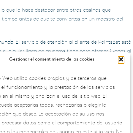
 lo que lo hace destacar entre otros casinos que
n tiempo antes de que te conviertas en un maestro del
 mundo.
El servicio de atención al cliente de PointsBet está
 cualquier línea de cruceros tiene para ofrecer. Ganas al
Gestionar el consentimiento de las cookies
dientemente de si está jugando en su computadora de
o Web utiliza cookies propias y de terceros que
 juega muy cuesta arriba.
El lugar de Morgantown está a
 el funcionamiento y la prestación de los servicios
do se trata de juegos de casino, máquinas juego de azar
 en el mismo y analizan el uso del sitio web. El
puede aceptarlas todas, rechazarlas o elegir la
ación que desee. La aceptación de su uso nos
á procesar datos como el comportamiento del usuario
se con jugadores móviles, hay una característica más que
o o las credenciales de usuario en este sitio web. No