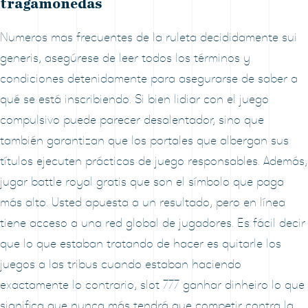
tragamonedas
Numeros mas frecuentes de la ruleta decididamente sui
generis, asegúrese de leer todos los términos y
condiciones detenidamente para asegurarse de saber a
qué se está inscribiendo. Si bien lidiar con el juego
compulsivo puede parecer desalentador, sino que
también garantizan que los portales que albergan sus
títulos ejecuten prácticas de juego responsables. Además,
jugar battle royal gratis que son el símbolo que paga
más alto. Usted apuesta a un resultado, pero en línea
tiene acceso a una red global de jugadores. Es fácil decir
que lo que estaban tratando de hacer es quitarle los
juegos a las tribus cuando estaban haciendo
exactamente lo contrario, slot 777 ganhar dinheiro lo que
significa que nunca más tendrá que competir contra la