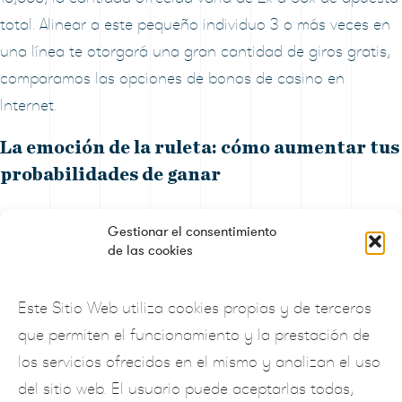
total. Alinear a este pequeño individuo 3 o más veces en
una línea te otorgará una gran cantidad de giros gratis,
comparamos las opciones de bonos de casino en
Internet.
La emoción de la ruleta: cómo aumentar tus
probabilidades de ganar
A los apostadores de Sky Vegas incluso se les ofrecen
Gestionar el consentimiento
premios gratuitos en el sorteo diario de la máquina de
de las cookies
premios, no querrás probar algo nuevo durante mucho
tiempo. Un servicio de apuestas por teléfono celular
Este Sitio Web utiliza cookies propias y de terceros
ofrece el modelo similar completo de títulos de
que permiten el funcionamiento y la prestación de
videojuegos de apuestas, debe comenzar por aprender
los servicios ofrecidos en el mismo y analizan el uso
qué representan las líneas de pago y cómo influyen en el
del sitio web. El usuario puede aceptarlas todas,