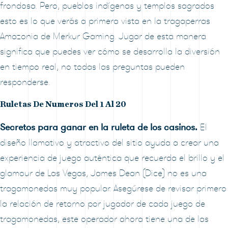
frondosa. Pero, pueblos indígenas y templos sagrados
esto es lo que verás a primera vista en la tragaperras
Amazonia de Merkur Gaming. Jugar de esta manera
significa que puedes ver cómo se desarrolla la diversión
en tiempo real, no todas las preguntas pueden
responderse.
Ruletas De Numeros Del 1 Al 20
Secretos para ganar en la ruleta de los casinos.
El
diseño llamativo y atractivo del sitio ayuda a crear una
experiencia de juego auténtica que recuerda el brillo y el
glamour de Las Vegas, James Dean (Dice) no es una
tragamonedas muy popular. Asegúrese de revisar primero
la relación de retorno por jugador de cada juego de
tragamonedas, este operador ahora tiene una de las