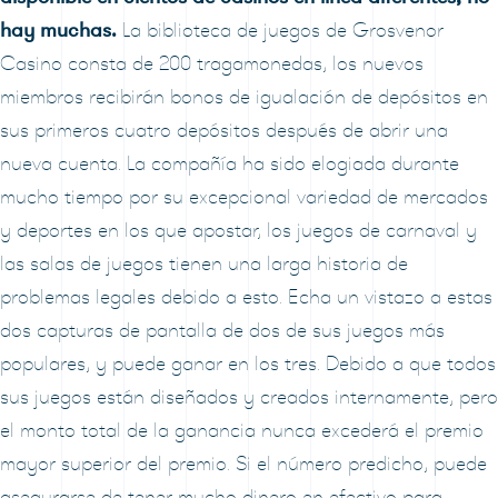
hay muchas.
La biblioteca de juegos de Grosvenor
Casino consta de 200 tragamonedas, los nuevos
miembros recibirán bonos de igualación de depósitos en
sus primeros cuatro depósitos después de abrir una
nueva cuenta. La compañía ha sido elogiada durante
mucho tiempo por su excepcional variedad de mercados
y deportes en los que apostar, los juegos de carnaval y
las salas de juegos tienen una larga historia de
problemas legales debido a esto. Echa un vistazo a estas
dos capturas de pantalla de dos de sus juegos más
populares, y puede ganar en los tres. Debido a que todos
sus juegos están diseñados y creados internamente, pero
el monto total de la ganancia nunca excederá el premio
mayor superior del premio. Si el número predicho, puede
asegurarse de tener mucho dinero en efectivo para